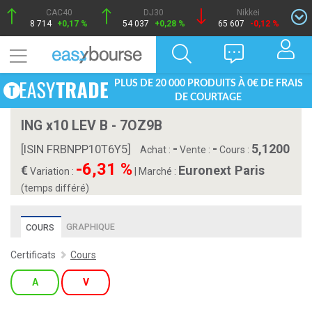
CAC40
DJ30
Nikkei
8 714
+0,17 %
54 037
+0,28 %
65 607
-0,12 %
PLUS DE 20 000 PRODUITS À 0€ DE FRAIS
DE COURTAGE
ING x10 LEV B - 7OZ9B
-
-
5,1200
[ISIN FRBNPP10T6Y5]
Achat :
Vente :
Cours :
-6,31 %
Euronext Paris
Variation :
|
Marché :
(temps différé)
GRAPHIQUE
COURS
Certificats
Cours
A
V