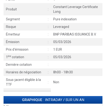
Constant Leverage Certificate
Produit
:
Long
Segment
:
Pure indexation
Risque
:
Leveraged
Émetteur
:
BNP PARIBAS ISSUANCE B.V.
Émission
:
05/03/2026
Prix d'émission
:
1 EUR
ère
1
cotation
:
05/03/2026
Dernière cotation
:
Horaires de négociation
:
8h00 - 18h30
Sous-jacent éligible à la
:
Non
TTF
GRAPHIQUE
: INTRADAY
/
SUR UN AN