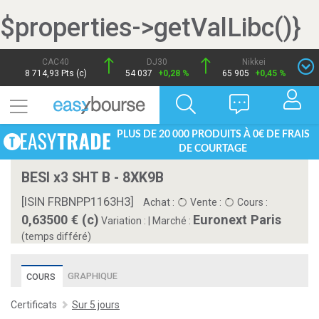
$properties->getValLibc()}
CAC40
DJ30
Nikkei
8 714,93 Pts (c)
54 037
+0,28 %
65 905
+0,45 %
PLUS DE 20 000 PRODUITS À 0€ DE FRAIS
DE COURTAGE
BESI x3 SHT B - 8XK9B
[ISIN FRBNPP1163H3]
Achat :
Vente :
Cours :
0,63500 € (c)
Euronext Paris
Variation :
|
Marché :
(temps différé)
GRAPHIQUE
COURS
Certificats
Sur 5 jours