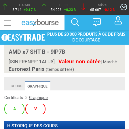
CAC40
DJ30
Nikkei
8 714
+0,17 %
54 006
+0,23 %
65 607
-0,12 %
PLUS DE 20 000 PRODUITS À 0€ DE FRAIS
DE COURTAGE
AMD x7 SHT B - 9IP7B
Valeur non côtée
[ISIN FRBNPP11ALU3]
|
Marché :
Euronext Paris
(temps différé)
COURS
GRAPHIQUE
Certificats
Graphique
A
V
HISTORIQUE DES COURS