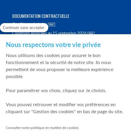
DOCUMENTATION CONTRACTUELLE
Conditions générales
Continuer sans accepter
Conditions générales au 15 septembre 2026
Brochure tarifaire
Nous respectons votre vie privée
Rapport sur la qualité d'exécution
Nous utilisons des cookies pour assurer le bon
Politique de meilleure sélection
fonctionnement et la sécurité de notre site. Ils nous
permettent de vous proposer la meilleure expérience
Politique de durabilité
possible
Fonds de garantie des dépôts et de résolution
Pour paramétrer vos choix, cliquez sur Je choisis.
SÉCURITÉ & DONNÉES PERSONNELLES
Vous pouvez retrouver et modifier vos préférences en
Mentions légales
cliquant sur "Gestion des cookies" en bas de page du site.
Prévention de la fraude
Gérer mes cookies
Consulter notre politique en matière de cookies