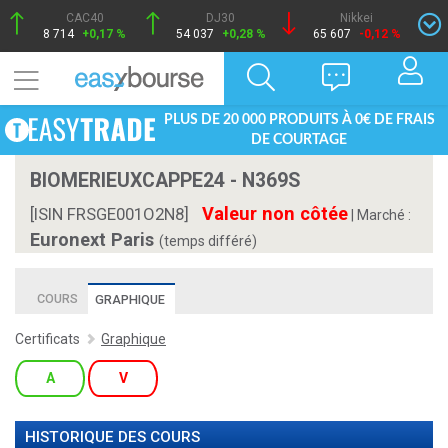
CAC40
DJ30
Nikkei
8 714
+0,17 %
54 037
+0,28 %
65 607
-0,12 %
PLUS DE 20 000 PRODUITS À 0€ DE FRAIS
DE COURTAGE
BIOMERIEUXCAPPE24 - N369S
Valeur non côtée
[ISIN FRSGE001O2N8]
|
Marché :
Euronext Paris
(temps différé)
COURS
GRAPHIQUE
Certificats
Graphique
A
V
HISTORIQUE DES COURS