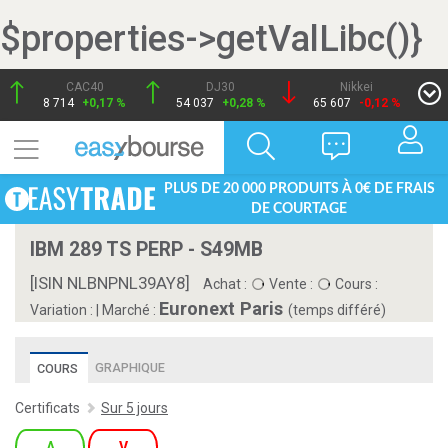
$properties->getValLibc()}
CAC40
DJ30
Nikkei
8 714
+0,17 %
54 037
+0,28 %
65 607
-0,12 %
PLUS DE 20 000 PRODUITS À 0€ DE FRAIS
DE COURTAGE
IBM 289 TS PERP - S49MB
[ISIN NLBNPNL39AY8]
Achat :
Vente :
Cours :
Euronext Paris
Variation :
|
Marché :
(temps différé)
GRAPHIQUE
COURS
Certificats
Sur 5 jours
A
V