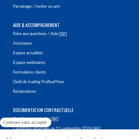
Parrainage / Inviter un ami
AIDE & ACCOMPAGNEMENT
Foire aux questions / Aide
Assistance
Espace actualités
Espace webinaires
Formulaires clients
Outil de trading ProRealTime
Réclamations
DOCUMENTATION CONTRACTUELLE
Conditions générales
Continuer sans accepter
Conditions générales au 15 septembre 2026
Brochure tarifaire