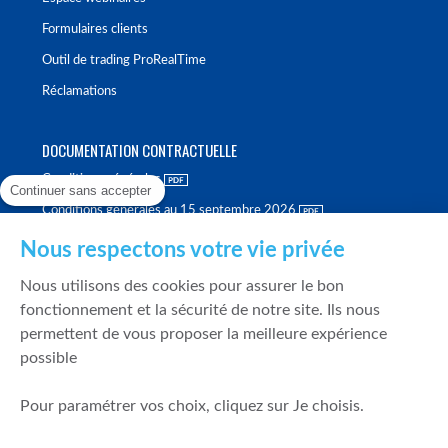
Formulaires clients
Outil de trading ProRealTime
Réclamations
DOCUMENTATION CONTRACTUELLE
Conditions générales
Continuer sans accepter
Conditions générales au 15 septembre 2026
Brochure tarifaire
Nous respectons votre vie privée
Rapport sur la qualité d'exécution
Nous utilisons des cookies pour assurer le bon
Politique de meilleure sélection
fonctionnement et la sécurité de notre site. Ils nous
permettent de vous proposer la meilleure expérience
Politique de durabilité
possible
Fonds de garantie des dépôts et de résolution
Pour paramétrer vos choix, cliquez sur Je choisis.
SÉCURITÉ & DONNÉES PERSONNELLES