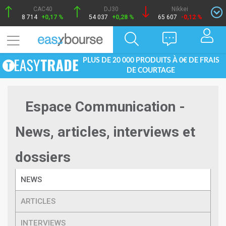
CAC40
DJ30
Nikkei
8 714
+0,17 %
54 037
+0,28 %
65 607
-0,12 %
PLUS DE 20 000 PRODUITS À 0€ DE FRAIS
DE COURTAGE
Espace Communication -
News, articles, interviews et
dossiers
NEWS
ARTICLES
INTERVIEWS