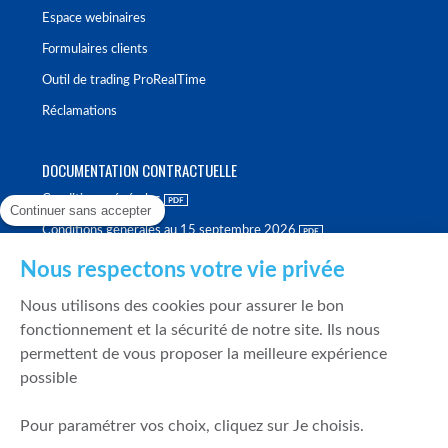
Espace webinaires
Formulaires clients
Outil de trading ProRealTime
Réclamations
DOCUMENTATION CONTRACTUELLE
Conditions générales
Continuer sans accepter
Conditions générales au 15 septembre 2026
Brochure tarifaire
Nous respectons votre vie privée
Rapport sur la qualité d'exécution
Nous utilisons des cookies pour assurer le bon
Politique de meilleure sélection
fonctionnement et la sécurité de notre site. Ils nous
permettent de vous proposer la meilleure expérience
Politique de durabilité
possible
Fonds de garantie des dépôts et de résolution
Pour paramétrer vos choix, cliquez sur Je choisis.
SÉCURITÉ & DONNÉES PERSONNELLES