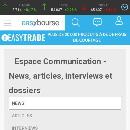
CAC40
DJ30
Nikkei
8 714
+0,17 %
54 037
+0,28 %
65 607
-0,12 %
PLUS DE 20 000 PRODUITS À 0€ DE FRAIS
DE COURTAGE
Espace Communication -
News, articles, interviews et
dossiers
NEWS
ARTICLES
INTERVIEWS