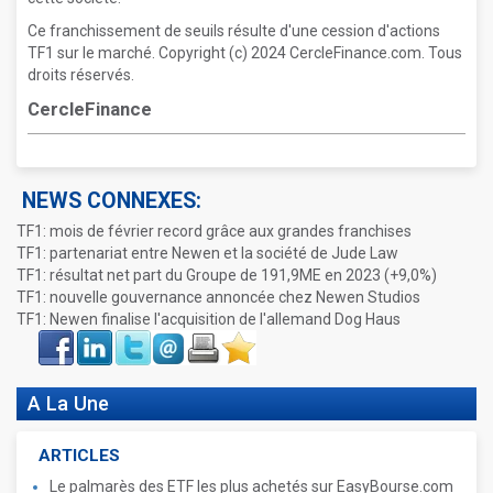
Ce franchissement de seuils résulte d'une cession d'actions
TF1 sur le marché. Copyright (c) 2024 CercleFinance.com. Tous
droits réservés.
CercleFinance
NEWS CONNEXES:
TF1: mois de février record grâce aux grandes franchises
TF1: partenariat entre Newen et la société de Jude Law
TF1: résultat net part du Groupe de 191,9ME en 2023 (+9,0%)
TF1: nouvelle gouvernance annoncée chez Newen Studios
TF1: Newen finalise l'acquisition de l'allemand Dog Haus
Face
LinkIn
Twitter
Envoyer
Imprimer
Favoris
book
A La Une
ARTICLES
Le palmarès des ETF les plus achetés sur EasyBourse.com