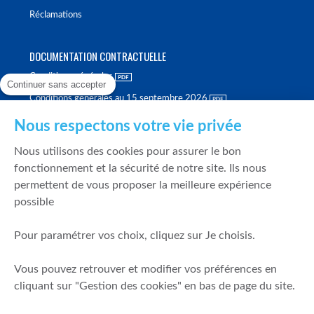
Réclamations
DOCUMENTATION CONTRACTUELLE
Conditions générales
Continuer sans accepter
Conditions générales au 15 septembre 2026
Brochure tarifaire
Nous respectons votre vie privée
Rapport sur la qualité d'exécution
Nous utilisons des cookies pour assurer le bon
Politique de meilleure sélection
fonctionnement et la sécurité de notre site. Ils nous
permettent de vous proposer la meilleure expérience
Politique de durabilité
possible
Fonds de garantie des dépôts et de résolution
Pour paramétrer vos choix, cliquez sur Je choisis.
SÉCURITÉ & DONNÉES PERSONNELLES
Vous pouvez retrouver et modifier vos préférences en
Mentions légales
cliquant sur "Gestion des cookies" en bas de page du site.
Prévention de la fraude
Gérer mes cookies