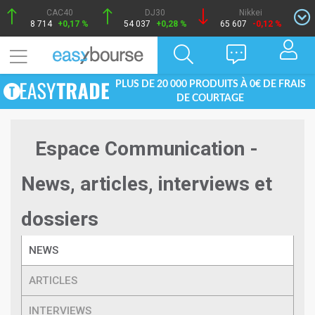
CAC40
DJ30
Nikkei
8 714
+0,17 %
54 037
+0,28 %
65 607
-0,12 %
PLUS DE 20 000 PRODUITS À 0€ DE FRAIS
DE COURTAGE
Espace Communication -
News, articles, interviews et
dossiers
NEWS
ARTICLES
INTERVIEWS