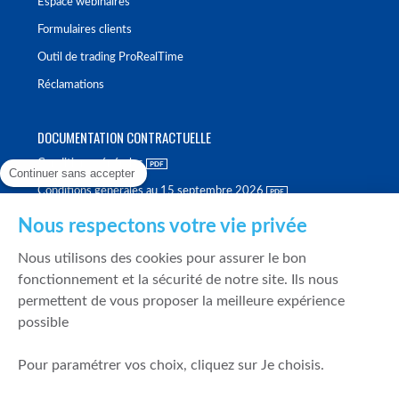
Espace webinaires
Formulaires clients
Outil de trading ProRealTime
Réclamations
DOCUMENTATION CONTRACTUELLE
Conditions générales
Continuer sans accepter
Conditions générales au 15 septembre 2026
Brochure tarifaire
Nous respectons votre vie privée
Rapport sur la qualité d'exécution
Nous utilisons des cookies pour assurer le bon
Politique de meilleure sélection
fonctionnement et la sécurité de notre site. Ils nous
permettent de vous proposer la meilleure expérience
Politique de durabilité
possible
Fonds de garantie des dépôts et de résolution
Pour paramétrer vos choix, cliquez sur Je choisis.
SÉCURITÉ & DONNÉES PERSONNELLES