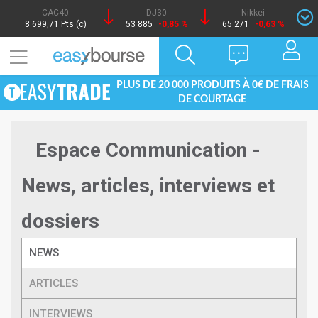
CAC40
DJ30
Nikkei
8 699,71 Pts (c)
53 885
-0,85 %
65 271
-0,63 %
PLUS DE 20 000 PRODUITS À 0€ DE FRAIS
DE COURTAGE
Espace Communication -
News, articles, interviews et
dossiers
NEWS
ARTICLES
INTERVIEWS