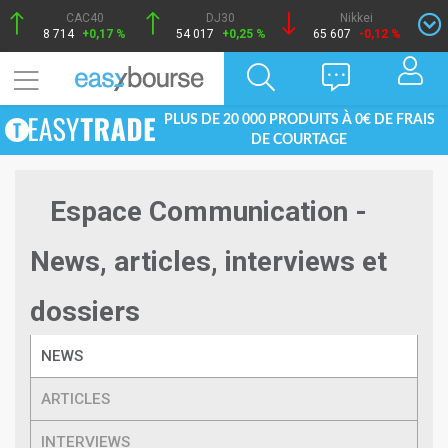
CAC40
DJ30
Nikkei
8 714
+0,17 %
54 017
+0,25 %
65 607
-0,12 %
PLUS DE 20 000 PRODUITS À 0€ DE FRAIS
DE COURTAGE
Espace Communication -
News, articles, interviews et
dossiers
NEWS
ARTICLES
INTERVIEWS