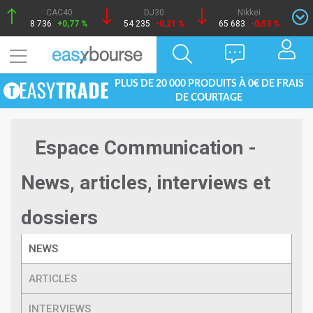
CAC40
DJ30
Nikkei
8 736
+0,77 %
54 235
-0,21 %
65 683
-0,93 %
PLUS DE 20 000 PRODUITS À 0€ DE FRAIS
DE COURTAGE
Espace Communication -
News, articles, interviews et
dossiers
NEWS
ARTICLES
INTERVIEWS