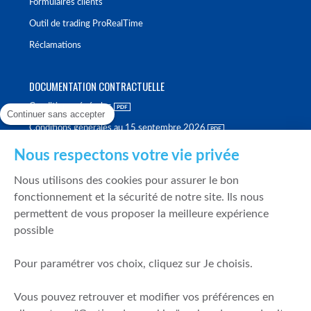
Formulaires clients
Outil de trading ProRealTime
Réclamations
DOCUMENTATION CONTRACTUELLE
Conditions générales
Continuer sans accepter
Conditions générales au 15 septembre 2026
Brochure tarifaire
Nous respectons votre vie privée
Rapport sur la qualité d'exécution
Nous utilisons des cookies pour assurer le bon
Politique de meilleure sélection
fonctionnement et la sécurité de notre site. Ils nous
permettent de vous proposer la meilleure expérience
Politique de durabilité
possible
Fonds de garantie des dépôts et de résolution
Pour paramétrer vos choix, cliquez sur Je choisis.
SÉCURITÉ & DONNÉES PERSONNELLES
Vous pouvez retrouver et modifier vos préférences en
Mentions légales