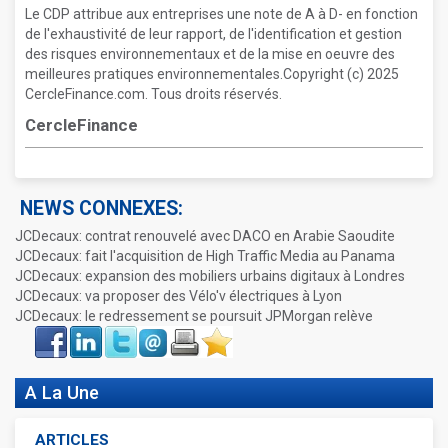
Le CDP attribue aux entreprises une note de A à D- en fonction
de l'exhaustivité de leur rapport, de l'identification et gestion
des risques environnementaux et de la mise en oeuvre des
meilleures pratiques environnementales.Copyright (c) 2025
CercleFinance.com. Tous droits réservés.
CercleFinance
NEWS CONNEXES:
JCDecaux: contrat renouvelé avec DACO en Arabie Saoudite
JCDecaux: fait l'acquisition de High Traffic Media au Panama
JCDecaux: expansion des mobiliers urbains digitaux à Londres
JCDecaux: va proposer des Vélo'v électriques à Lyon
JCDecaux: le redressement se poursuit JPMorgan relève
Face
LinkIn
Twitter
Envoyer
Imprimer
Favoris
book
A La Une
ARTICLES