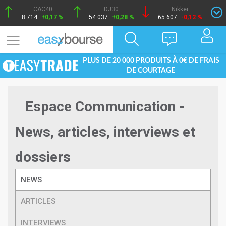
CAC40
DJ30
Nikkei
8 714
+0,17 %
54 037
+0,28 %
65 607
-0,12 %
PLUS DE 20 000 PRODUITS À 0€ DE FRAIS
DE COURTAGE
Espace Communication -
News, articles, interviews et
dossiers
NEWS
ARTICLES
INTERVIEWS