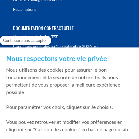
Outil de trading ProRealTime
Réclamations
DOCUMENTATION CONTRACTUELLE
Conditions générales
Continuer sans accepter
Conditions générales au 15 septembre 2026
Brochure tarifaire
Nous respectons votre vie privée
Rapport sur la qualité d'exécution
Nous utilisons des cookies pour assurer le bon
Politique de meilleure sélection
fonctionnement et la sécurité de notre site. Ils nous
permettent de vous proposer la meilleure expérience
Politique de durabilité
possible
Fonds de garantie des dépôts et de résolution
Pour paramétrer vos choix, cliquez sur Je choisis.
SÉCURITÉ & DONNÉES PERSONNELLES
Vous pouvez retrouver et modifier vos préférences en
Mentions légales
cliquant sur "Gestion des cookies" en bas de page du site.
Prévention de la fraude