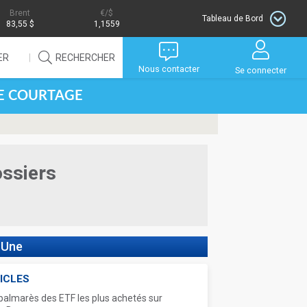
Brent
/$
Tableau de Bord
83,55 $
1,1559
ER
RECHERCHER
Nous contacter
Se connecter
DE COURTAGE
ossiers
 Une
ICLES
palmarès des ETF les plus achetés sur