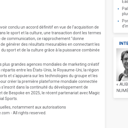
Ea
Pal
plu
Por
d'i
ir conclu un accord définitif en vue de l'acquisition de
s le sport et la culture, une transaction dont les termes
upe de communication, ce rapprochement "donne
INT
de générer des résultats mesurables en connectant les
du sport et de la culture grâce à la puissance combinée
es plus grandes agences mondiales de marketing créatif
 répartis entre les États-Unis, le Royaume-Uni, la région
orts et s'appuiera sur les technologies du groupe et les
 pour créer la première plateforme mondiale connectée
« AU
on s'inscrit dans la continuité du développement de
NUMÉR
 et de Bespoke en 2025, le récent partenariat avec Magic
al Sports.
usuelles, notamment aux autorisations
com - All rights reserved.