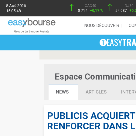
8 Aoû 2026
CAC40
DJ30
15:05:48
8 714
+0,17 %
54 037
+0,
NOUS DÉCOUVRIR
CO
Espace Communication
NEWS
ARTICLES
INTER
PUBLICIS ACQUIERT
RENFORCER DANS L