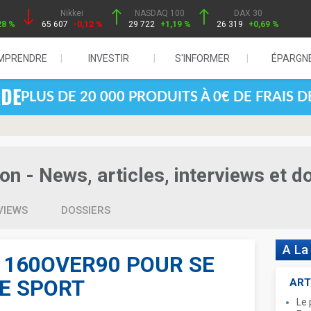
Nikkei
NASDAQ 100
DAX 30
28 %
65 607
-0,12 %
29 722
+1,19 %
26 319
+0,69 %
MPRENDRE
INVESTIR
S'INFORMER
ÉPARGN
PLUS DE 20 000 PRODUITS À 0€ DE FRAIS 
 - News, articles, interviews et d
VIEWS
DOSSIERS
A La
 160OVER90 POUR SE
E SPORT
ART
Le 