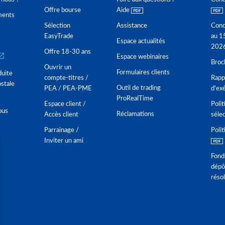
Offre bourse
Aide
ments
Sélection
Assistance
Cond
EasyTrade
au 1
Espace actualités
202
Offre 18-30 ans
Espace webinaires
Broc
Ouvrir un
Formulaires clients
duite
compte-titres /
Rappo
stale
Outil de trading
PEA / PEA-PME
d'ex
ProRealTime
Espace client /
Polit
ous
Réclamations
Accès client
séle
Parrainage /
Polit
Inviter un ami
Fond
dépô
réso