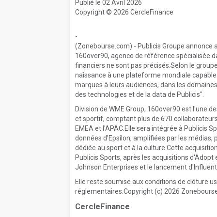
Publié le 02 Avril 2026
Copyright © 2026 CercleFinance
-
(Zonebourse.com) - Publicis Groupe annonce avo
160over90, agence de référence spécialisée dan
financiers ne sont pas précisés.Selon le gro
naissance à une plateforme mondiale capable 
marques à leurs audiences, dans les domaines 
des technologies et de la data de Publicis".
Division de WME Group, 160over90 est l'une d
et sportif, comptant plus de 670 collaborateurs
EMEA et l'APAC.Elle sera intégrée à Publicis Sp
données d'Epsilon, amplifiées par les médias,
dédiée au sport et à la culture.Cette acquisiti
Publicis Sports, après les acquisitions d'Adopt
Johnson Enterprises et le lancement d'Influenti
Elle reste soumise aux conditions de clôture 
réglementaires.Copyright (c) 2026 Zonebourse.
CercleFinance