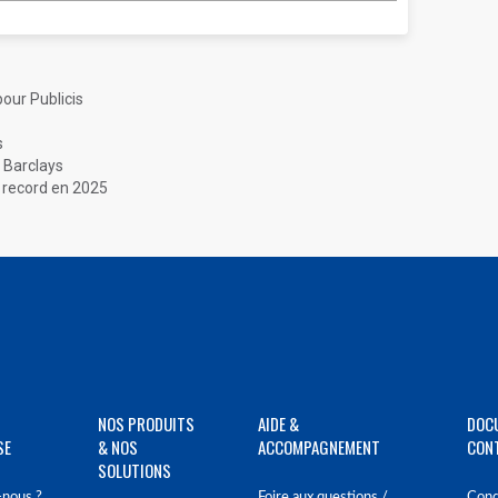
our Publicis
s
 Barclays
e record en 2025
NOS PRODUITS
AIDE &
DOC
SE
& NOS
ACCOMPAGNEMENT
CON
SOLUTIONS
nous ?
Foire aux questions /
Cond