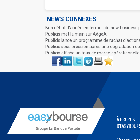
NEWS CONNEXES:
Bon début d'année en termes de new business p
Publicis met la main sur AdgeAI
Publicis lance un programme de rachat d'action
Publicis sous pression après une dégradation de
Publicis affiche un taux de marge opérationnell
Face
LinkIn
Twitter
Envoyer
Imprimer
Favoris
book
À PROPOS
D'EASYBOUR
Qui sommes-