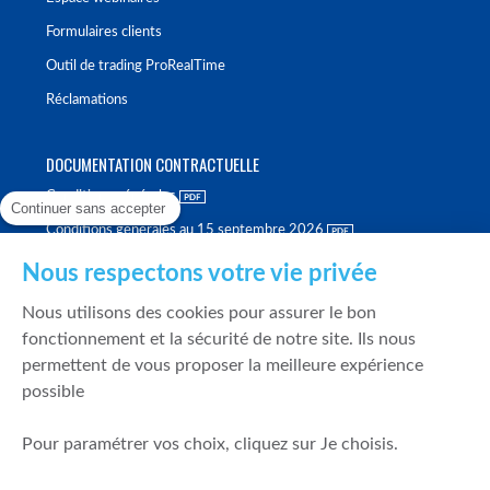
Formulaires clients
Outil de trading ProRealTime
Réclamations
DOCUMENTATION CONTRACTUELLE
Conditions générales
Continuer sans accepter
Conditions générales au 15 septembre 2026
Brochure tarifaire
Nous respectons votre vie privée
Rapport sur la qualité d'exécution
Nous utilisons des cookies pour assurer le bon
Politique de meilleure sélection
fonctionnement et la sécurité de notre site. Ils nous
permettent de vous proposer la meilleure expérience
Politique de durabilité
possible
Fonds de garantie des dépôts et de résolution
Pour paramétrer vos choix, cliquez sur Je choisis.
SÉCURITÉ & DONNÉES PERSONNELLES