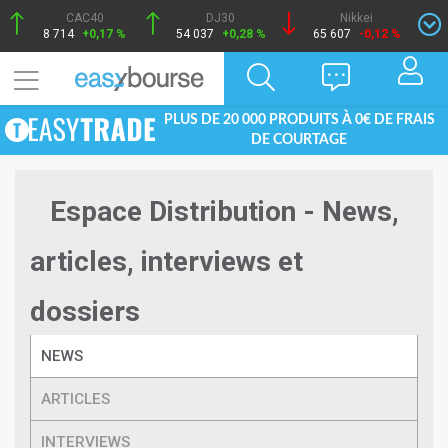
CAC40
DJ30
Nikkei
8 714
+0,17 %
54 037
+0,28 %
65 607
-0,12 %
PLUS DE 20 000 PRODUITS À 0€ DE FRAIS
DE COURTAGE
Espace Distribution - News,
articles, interviews et
dossiers
NEWS
ARTICLES
INTERVIEWS