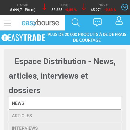
CAC40
DJ30
Nikkei
8 699,71 Pts (c)
53 885
-0,85 %
65 271
-0,63 %
PLUS DE 20 000 PRODUITS À 0€ DE FRAIS
DE COURTAGE
Espace Distribution - News,
articles, interviews et
dossiers
NEWS
ARTICLES
INTERVIEWS