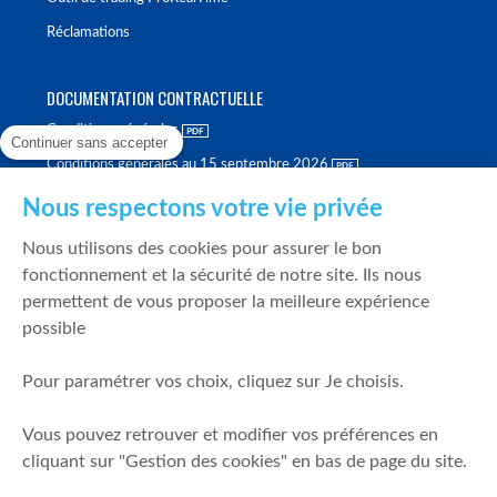
Réclamations
DOCUMENTATION CONTRACTUELLE
Conditions générales
Continuer sans accepter
Conditions générales au 15 septembre 2026
Brochure tarifaire
Nous respectons votre vie privée
Rapport sur la qualité d'exécution
Nous utilisons des cookies pour assurer le bon
Politique de meilleure sélection
fonctionnement et la sécurité de notre site. Ils nous
permettent de vous proposer la meilleure expérience
Politique de durabilité
possible
Fonds de garantie des dépôts et de résolution
Pour paramétrer vos choix, cliquez sur Je choisis.
SÉCURITÉ & DONNÉES PERSONNELLES
Vous pouvez retrouver et modifier vos préférences en
Mentions légales
cliquant sur "Gestion des cookies" en bas de page du site.
Prévention de la fraude