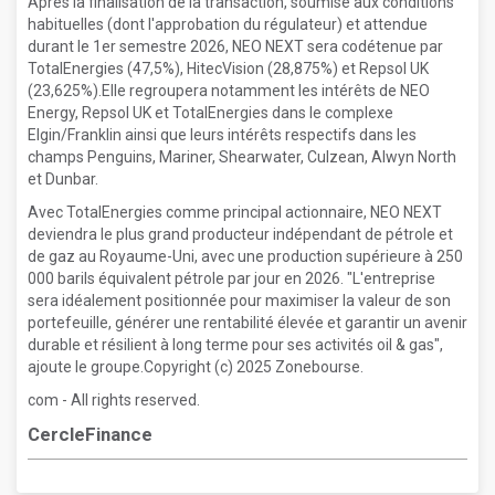
Après la finalisation de la transaction, soumise aux conditions
habituelles (dont l'approbation du régulateur) et attendue
durant le 1er semestre 2026, NEO NEXT sera codétenue par
TotalEnergies (47,5%), HitecVision (28,875%) et Repsol UK
(23,625%).Elle regroupera notamment les intérêts de NEO
Energy, Repsol UK et TotalEnergies dans le complexe
Elgin/Franklin ainsi que leurs intérêts respectifs dans les
champs Penguins, Mariner, Shearwater, Culzean, Alwyn North
et Dunbar.
Avec TotalEnergies comme principal actionnaire, NEO NEXT
deviendra le plus grand producteur indépendant de pétrole et
de gaz au Royaume-Uni, avec une production supérieure à 250
000 barils équivalent pétrole par jour en 2026. "L'entreprise
sera idéalement positionnée pour maximiser la valeur de son
portefeuille, générer une rentabilité élevée et garantir un avenir
durable et résilient à long terme pour ses activités oil & gas",
ajoute le groupe.Copyright (c) 2025 Zonebourse.
com - All rights reserved.
CercleFinance