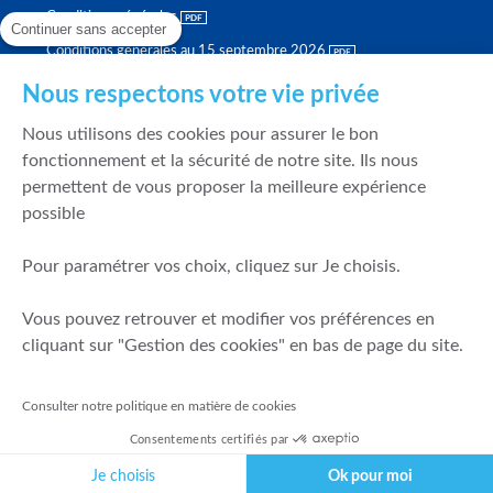
Conditions générales
Continuer sans accepter
Conditions générales au 15 septembre 2026
Brochure tarifaire
Nous respectons votre vie privée
Rapport sur la qualité d'exécution
Nous utilisons des cookies pour assurer le bon
Politique de meilleure sélection
fonctionnement et la sécurité de notre site. Ils nous
permettent de vous proposer la meilleure expérience
Politique de durabilité
possible
Fonds de garantie des dépôts et de résolution
Pour paramétrer vos choix, cliquez sur Je choisis.
SÉCURITÉ & DONNÉES PERSONNELLES
Vous pouvez retrouver et modifier vos préférences en
Mentions légales
cliquant sur "Gestion des cookies" en bas de page du site.
Prévention de la fraude
Gérer mes cookies
Consulter notre politique en matière de cookies
Politique de cookies
Consentements certifiés par
Politique de gestion des conflits d'intérêts
Je choisis
Ok pour moi