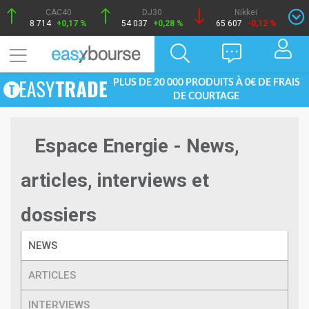
CAC40
DJ30
Nikkei
8 714
+0,17 %
54 037
+0,28 %
65 607
-0,12 %
PLUS DE 20 000 PRODUITS À 0€ DE FRAIS
DE COURTAGE
Espace Energie - News,
articles, interviews et
dossiers
NEWS
ARTICLES
INTERVIEWS