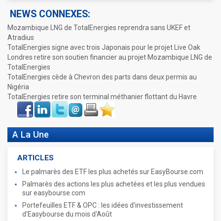
NEWS CONNEXES:
Mozambique LNG de TotalEnergies reprendra sans UKEF et
Atradius
TotalEnergies signe avec trois Japonais pour le projet Live Oak
Londres retire son soutien financier au projet Mozambique LNG de
TotalEnergies
TotalEnergies cède à Chevron des parts dans deux permis au
Nigéria
TotalEnergies retire son terminal méthanier flottant du Havre
Face
LinkIn
Twitter
Envoyer
Imprimer
Favoris
book
A La Une
ARTICLES
Le palmarès des ETF les plus achetés sur EasyBourse.com
Palmarès des actions les plus achetées et les plus vendues
sur easybourse.com
Portefeuilles ETF & OPC : les idées d'investissement
d'Easybourse du mois d'Août