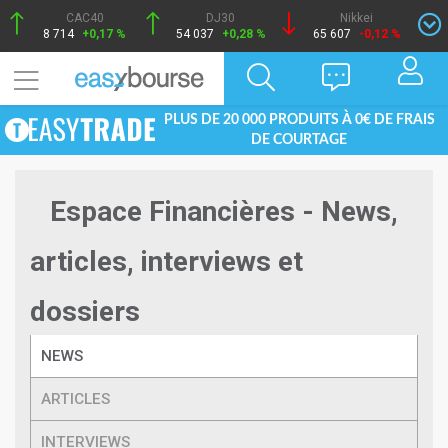
CAC40
DJ30
Nikkei
8 714
+0,17 %
54 037
+0,28 %
65 607
-0,12 %
PLUS DE 20 000 PRODUITS À 0€ DE FRAIS
DE COURTAGE
Espace Financières - News,
articles, interviews et
dossiers
NEWS
ARTICLES
INTERVIEWS