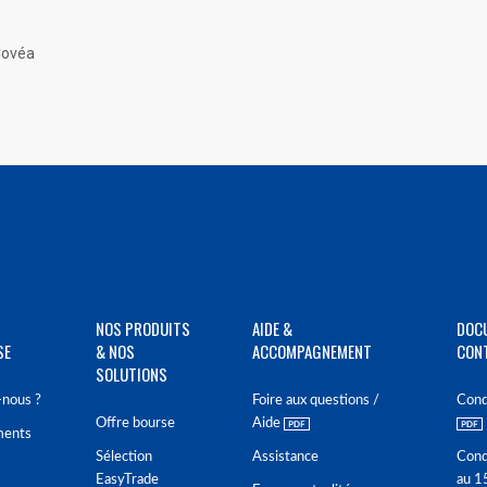
Covéa
NOS PRODUITS
AIDE &
DOC
SE
& NOS
ACCOMPAGNEMENT
CON
SOLUTIONS
nous ?
Foire aux questions /
Cond
Offre bourse
Aide
ments
Sélection
Assistance
Cond
EasyTrade
au 1