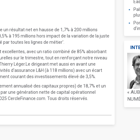
Ea
Pal
plu
Por
d'i
e un résultat net en hausse de 1,7% à 200 millions
,5% à 195 millions hors impact de la variation de la juste
té par toutes les lignes de métier'.
INT
t excellentes, avec un ratio combiné de 85% absorbant
lles sur le trimestre, tout en renforçant notre niveau
 Thierry Léger.Le dirigeant met aussi en avant une
vités d'assurance L&H (à 118 millions) avec un écart
ement courant des investissements élevé de 3,5%.
ment annualisé des capitaux propres) de 18,7% et un
« AU
u par une génération nette de capital opérationnel
 2025 CercleFinance.com. Tous droits réservés.
NUMÉR