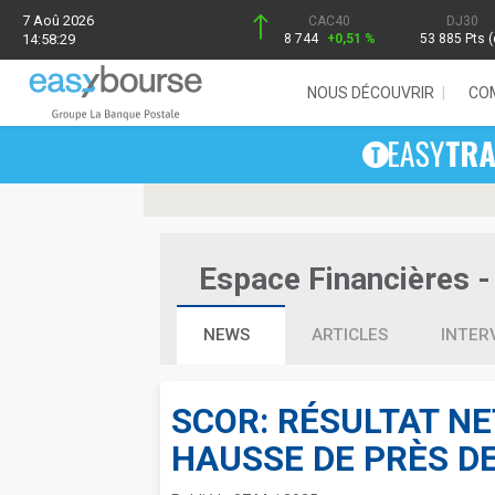
7 Aoû 2026
CAC40
DJ30
14:58:29
8 744
+0,51 %
53 885 Pts (
NOUS DÉCOUVRIR
CO
Espace Financières - 
NEWS
ARTICLES
INTER
SCOR: RÉSULTAT NE
HAUSSE DE PRÈS D