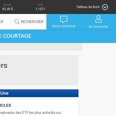
Brent
/$
Tableau de Bord
82,49 $
1,1571
ER
RECHERCHER
Nous contacter
Se connecter
DE COURTAGE
ers
 Une
ICLES
palmarès des ETF les plus achetés sur