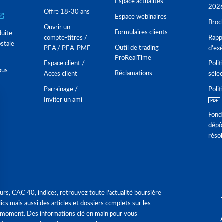
Espace actualités
202
Offre 18-30 ans
Espace webinaires
Broc
Ouvrir un
Formulaires clients
duite
compte-titres /
Rappo
stale
Outil de trading
PEA / PEA-PME
d'ex
ProRealTime
Espace client /
Polit
ous
Réclamations
Accès client
séle
Parrainage /
Polit
Inviter un ami
Fond
dépô
réso
urs, CAC 40, indices, retrouvez toute l'actualité boursière
ics mais aussi des articles et dossiers complets sur les
 moment. Des informations clé en main pour vous