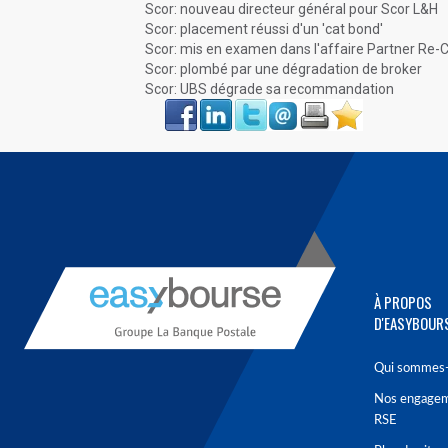
Scor: nouveau directeur général pour Scor L&H
Scor: placement réussi d'un 'cat bond'
Scor: mis en examen dans l'affaire Partner Re-
Scor: plombé par une dégradation de broker
Scor: UBS dégrade sa recommandation
Face
LinkIn
Twitter
Envoyer
Imprimer
Favoris
book
À PROPOS
D'EASYBOUR
Qui sommes-
Nos engage
RSE