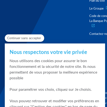
Plan du site
Le Groupe
Code de con
La Banque Po
Contactez-n
Continuer sans accepter
Nous respectons votre vie privée
Nous utilisons des cookies pour assurer le bon
fonctionnement et la sécurité de notre site. Ils nous
permettent de vous proposer la meilleure expérience
possible
Pour paramétrer vos choix, cliquez sur Je choisis.
Graphique, co
en quelques cl
Vous pouvez retrouver et modifier vos préférences en
tendances du
cliquant sur "Gestion des cookies" en bas de page du