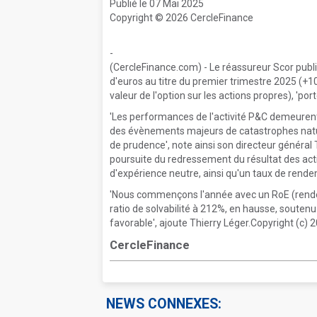
Publié le 07 Mai 2025
Copyright © 2026 CercleFinance
-
(CercleFinance.com) - Le réassureur Scor publi
d'euros au titre du premier trimestre 2025 (+10
valeur de l'option sur les actions propres), 'por
'Les performances de l'activité P&C demeuren
des évènements majeurs de catastrophes nature
de prudence', note ainsi son directeur général
poursuite du redressement du résultat des acti
d'expérience neutre, ainsi qu'un taux de rend
'Nous commençons l'année avec un RoE (rende
ratio de solvabilité à 212%, en hausse, souten
favorable', ajoute Thierry Léger.Copyright (c)
CercleFinance
NEWS CONNEXES: