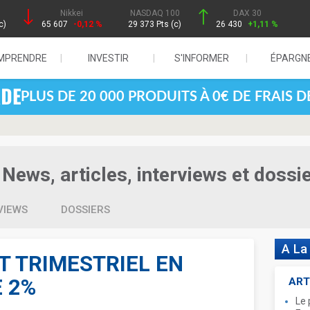
Nikkei
NASDAQ 100
DAX 30
c)
65 607
-0,12 %
29 373 Pts (c)
26 430
+1,11 %
MPRENDRE
INVESTIR
S'INFORMER
ÉPARGN
PLUS DE 20 000 PRODUITS À 0€ DE FRAIS 
News, articles, interviews et dossi
VIEWS
DOSSIERS
A La
T TRIMESTRIEL EN
E 2%
ART
Le 