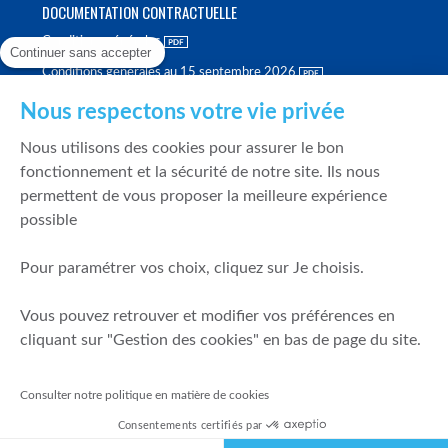
DOCUMENTATION CONTRACTUELLE
Conditions générales
Continuer sans accepter
Conditions générales au 15 septembre 2026
Brochure tarifaire
Nous respectons votre vie privée
Rapport sur la qualité d'exécution
Nous utilisons des cookies pour assurer le bon
Politique de meilleure sélection
fonctionnement et la sécurité de notre site. Ils nous
permettent de vous proposer la meilleure expérience
Politique de durabilité
possible
Fonds de garantie des dépôts et de résolution
Pour paramétrer vos choix, cliquez sur Je choisis.
SÉCURITÉ & DONNÉES PERSONNELLES
Vous pouvez retrouver et modifier vos préférences en
Mentions légales
cliquant sur "Gestion des cookies" en bas de page du site.
Prévention de la fraude
Gérer mes cookies
Consulter notre politique en matière de cookies
Politique de cookies
Consentements certifiés par
Politique de gestion des conflits d'intérêts