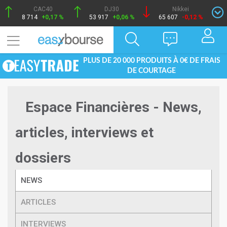
CAC40
DJ30
Nikkei
8 714
+0,17 %
53 917
+0,06 %
65 607
-0,12 %
PLUS DE 20 000 PRODUITS À 0€ DE FRAIS
DE COURTAGE
Espace Financières - News,
articles, interviews et
dossiers
NEWS
ARTICLES
INTERVIEWS