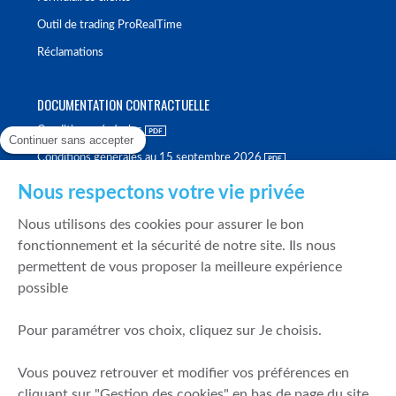
Outil de trading ProRealTime
Réclamations
DOCUMENTATION CONTRACTUELLE
Conditions générales
Continuer sans accepter
Conditions générales au 15 septembre 2026
Brochure tarifaire
Nous respectons votre vie privée
Rapport sur la qualité d'exécution
Nous utilisons des cookies pour assurer le bon
Politique de meilleure sélection
fonctionnement et la sécurité de notre site. Ils nous
permettent de vous proposer la meilleure expérience
Politique de durabilité
possible
Fonds de garantie des dépôts et de résolution
Pour paramétrer vos choix, cliquez sur Je choisis.
SÉCURITÉ & DONNÉES PERSONNELLES
Vous pouvez retrouver et modifier vos préférences en
Mentions légales
cliquant sur "Gestion des cookies" en bas de page du site.