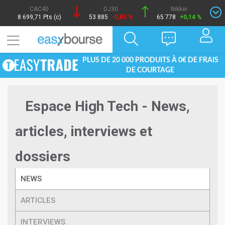
CAC40
DJ30
Nikkei
8 699,71 Pts (c)
53 885
-0,85 %
65 778
+0,14 %
PLUS DE 20 000 PRODUITS À 0€ DE FRAIS
DE COURTAGE
Espace High Tech - News,
articles, interviews et
dossiers
NEWS
ARTICLES
INTERVIEWS