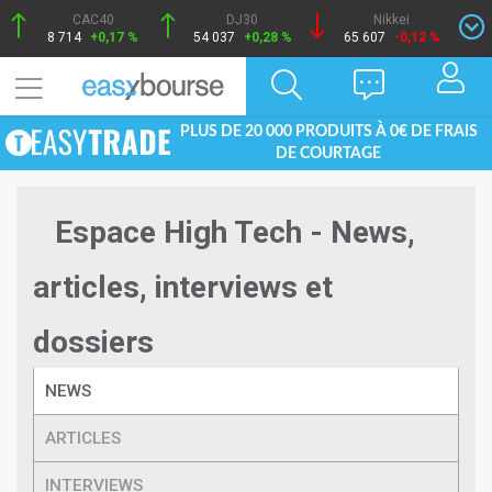
CAC40
DJ30
Nikkei
8 714
+0,17 %
54 037
+0,28 %
65 607
-0,12 %
PLUS DE 20 000 PRODUITS À 0€ DE FRAIS
DE COURTAGE
Espace High Tech - News,
articles, interviews et
dossiers
NEWS
ARTICLES
INTERVIEWS