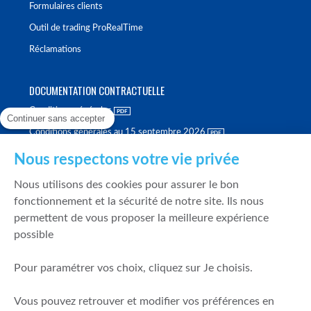
Formulaires clients
Outil de trading ProRealTime
Réclamations
DOCUMENTATION CONTRACTUELLE
Conditions générales
Continuer sans accepter
Conditions générales au 15 septembre 2026
Brochure tarifaire
Nous respectons votre vie privée
Rapport sur la qualité d'exécution
Nous utilisons des cookies pour assurer le bon
Politique de meilleure sélection
fonctionnement et la sécurité de notre site. Ils nous
permettent de vous proposer la meilleure expérience
Politique de durabilité
possible
Fonds de garantie des dépôts et de résolution
Pour paramétrer vos choix, cliquez sur Je choisis.
SÉCURITÉ & DONNÉES PERSONNELLES
Vous pouvez retrouver et modifier vos préférences en
Mentions légales