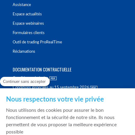
Assistance
Espace actualités
Espace webinaires
Formulaires clients
Outil de trading ProRealTime
Réclamations
DOCUMENTATION CONTRACTUELLE
Conditions générales
Continuer sans accepter
Conditions générales au 15 septembre 2026
Brochure tarifaire
Nous respectons votre vie privée
Rapport sur la qualité d'exécution
Nous utilisons des cookies pour assurer le bon
Politique de meilleure sélection
fonctionnement et la sécurité de notre site. Ils nous
permettent de vous proposer la meilleure expérience
Politique de durabilité
possible
Fonds de garantie des dépôts et de résolution