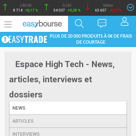
CAC40
DJ30
Nikkei
8 714
+0,17 %
54 037
+0,28 %
65 607
-0,12 %
PLUS DE 20 000 PRODUITS À 0€ DE FRAIS
DE COURTAGE
Espace High Tech - News,
articles, interviews et
dossiers
NEWS
ARTICLES
INTERVIEWS