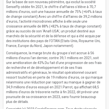
Sur la base de son nouveau périmètre, qui exclut la société
SenseFly cédée fin 2021, le chiffre d'affaires s'élève à 70,7
millions d'euros, soit une hausse annuelle de 75% (+64% à taux
de change constant).Avec un chiffre d'affaires de 39,2 millions
d'euros, l'activité microdrones affiche à elle seule une
croissance annuelle de 88% (+82% à taux de change constant)
grâce au succès de son 'Anafi USA', un produit destiné aux
marchés de la sécurité et de la défense et qui a été acquis par
des institutions des pays de l'OTAN (Etats-Unis, Royaume-Uni,
France, Europe du Nord, Japon notamment).
Conséquence, la marge brute du groupe s'est accrue à 56
millions d'euros l'an dernier, contre 39,1 millions en 2021, soit
une amélioration de 43%.Du fait d'une progression de ses frais
de recherche et de développement et de ses frais
administratifs et généraux, le résultat opérationnel courant
ressort toutefois en perte de 19 millions d'euros, ce qui marque
néanmoins une réduction par rapport au manque à gagner de
34,9 millions d'euros essuyé en 2021.Parrot, qui affichait 68,5
millions d'euros de trésorerie nette à fin 2022, dit prévoir une
poursuite de sa croissance en 2023, sans fournir beaucoup
plus de détails.