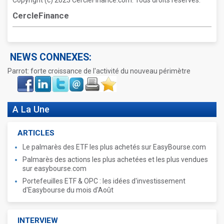
Copyright (c) 2023 CercleFinance.com. Tous droits réservés.
CercleFinance
NEWS CONNEXES:
Parrot: forte croissance de l'activité du nouveau périmètre
Face
LinkIn
Twitter
Envoyer
Imprimer
Favoris
book
A La Une
ARTICLES
Le palmarès des ETF les plus achetés sur EasyBourse.com
Palmarès des actions les plus achetées et les plus vendues
sur easybourse.com
Portefeuilles ETF & OPC : les idées d'investissement
d'Easybourse du mois d'Août
INTERVIEW