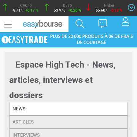
CAC40
DJ30
Nikkei
8 714
+0,17 %
53 976
+0,20 %
65 607
-0,12 %
PLUS DE 20 000 PRODUITS À 0€ DE FRAIS
DE COURTAGE
Espace High Tech - News,
articles, interviews et
dossiers
NEWS
ARTICLES
INTERVIEWS