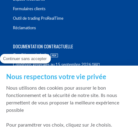
Formulaires clients
Outil de trading ProRealTime
Réclamations
DOCUMENTATION CONTRACTUELLE
Conditions générales
Continuer sans accepter
Conditions générales au 15 septembre 2026
Brochure tarifaire
Nous respectons votre vie privée
Rapport sur la qualité d'exécution
Nous utilisons des cookies pour assurer le bon
Politique de meilleure sélection
fonctionnement et la sécurité de notre site. Ils nous
permettent de vous proposer la meilleure expérience
Politique de durabilité
possible
Fonds de garantie des dépôts et de résolution
Pour paramétrer vos choix, cliquez sur Je choisis.
SÉCURITÉ & DONNÉES PERSONNELLES