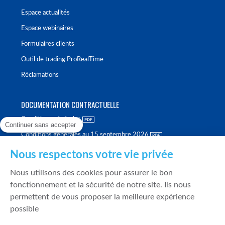
Espace actualités
Espace webinaires
Formulaires clients
Outil de trading ProRealTime
Réclamations
DOCUMENTATION CONTRACTUELLE
Conditions générales
Continuer sans accepter
Conditions générales au 15 septembre 2026
Brochure tarifaire
Nous respectons votre vie privée
Rapport sur la qualité d'exécution
Nous utilisons des cookies pour assurer le bon
Politique de meilleure sélection
fonctionnement et la sécurité de notre site. Ils nous
permettent de vous proposer la meilleure expérience
Politique de durabilité
possible
Fonds de garantie des dépôts et de résolution