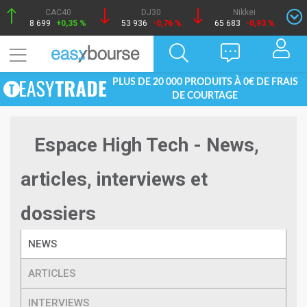
CAC40
DJ30
Nikkei
8 699
+0,35 %
53 936
-0,76 %
65 683
-0,93 %
PLUS DE 20 000 PRODUITS À 0€ DE FRAIS
DE COURTAGE
Espace High Tech - News,
articles, interviews et
dossiers
NEWS
ARTICLES
INTERVIEWS