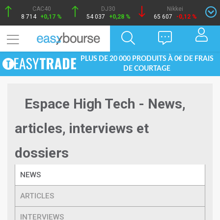
CAC40
DJ30
Nikkei
8 714
+0,17 %
54 037
+0,28 %
65 607
-0,12 %
PLUS DE 20 000 PRODUITS À 0€ DE FRAIS
DE COURTAGE
Espace High Tech - News,
articles, interviews et
dossiers
NEWS
ARTICLES
INTERVIEWS