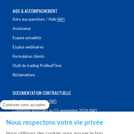
AIDE & ACCOMPAGNEMENT
Foire aux questions / Aide
Assistance
Espace actualités
Espace webinaires
Formulaires clients
Outil de trading ProRealTime
Réclamations
DOCUMENTATION CONTRACTUELLE
Conditions générales
Continuer sans accepter
Conditions générales au 15 septembre 2026
Brochure tarifaire
Nous respectons votre vie privée
Rapport sur la qualité d'exécution
Nous utilisons des cookies pour assurer le bon