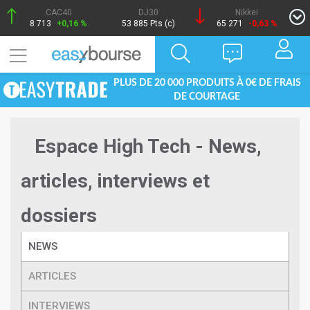
CAC40
DJ30
Nikkei
8 713
+0,16 %
53 885 Pts (c)
65 271
-0,63 %
PLUS DE 20 000 PRODUITS À 0€ DE FRAIS
DE COURTAGE
Espace High Tech - News,
articles, interviews et
dossiers
NEWS
ARTICLES
INTERVIEWS