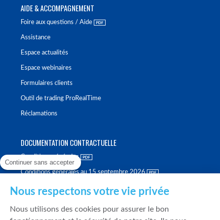
AIDE & ACCOMPAGNEMENT
Foire aux questions / Aide
Assistance
Espace actualités
Espace webinaires
Formulaires clients
Outil de trading ProRealTime
Réclamations
DOCUMENTATION CONTRACTUELLE
Conditions générales
Continuer sans accepter
Conditions générales au 15 septembre 2026
Brochure tarifaire
Nous respectons votre vie privée
Rapport sur la qualité d'exécution
Nous utilisons des cookies pour assurer le bon
Politique de meilleure sélection