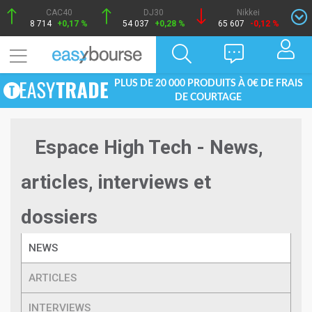
CAC40
DJ30
Nikkei
8 714
+0,17 %
54 037
+0,28 %
65 607
-0,12 %
PLUS DE 20 000 PRODUITS À 0€ DE FRAIS
DE COURTAGE
Espace High Tech - News,
articles, interviews et
dossiers
NEWS
ARTICLES
INTERVIEWS