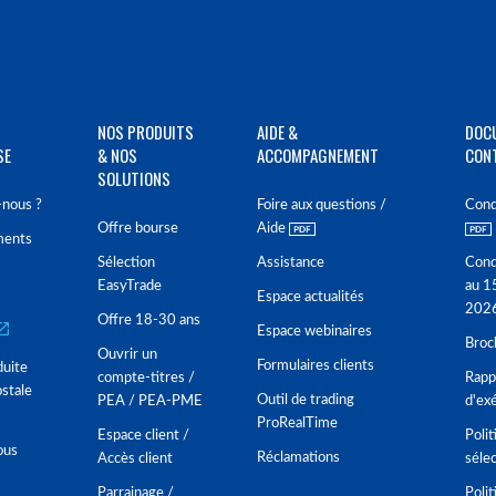
NOS PRODUITS
AIDE &
DOC
SE
& NOS
ACCOMPAGNEMENT
CON
SOLUTIONS
nous ?
Foire aux questions /
Cond
Offre bourse
Aide
ments
Sélection
Assistance
Cond
EasyTrade
au 1
Espace actualités
202
Offre 18-30 ans
Espace webinaires
Broc
Ouvrir un
Formulaires clients
duite
compte-titres /
Rappo
stale
Outil de trading
PEA / PEA-PME
d'ex
ProRealTime
Espace client /
Polit
ous
Réclamations
Accès client
séle
Parrainage /
Polit