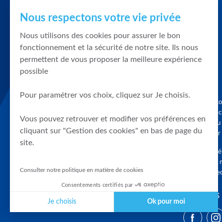
Nous respectons votre vie privée
Nous utilisons des cookies pour assurer le bon
fonctionnement et la sécurité de notre site. Ils nous
permettent de vous proposer la meilleure expérience
possible
Pour paramétrer vos choix, cliquez sur Je choisis.
Graphique, co
en quelques cl
Vous pouvez retrouver et modifier vos préférences en
tendances du
cliquant sur "Gestion des cookies" en bas de page du
accompagner 
site.
Tous droits r
différés d'au 
Consulter notre politique en matière de cookies
clients connec
Consentements certifiés par
SUIVEZ-NOUS
Je choisis
Ok pour moi
Plateforme de Gestion du Consentement : Personnalisez vos Optio
Axeptio consent