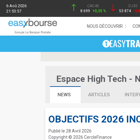
6 Aoû 2026
CAC40
DJ30
21:53:57
8 699
+0,35 %
53 874
-0,
NOUS DÉCOUVRIR
CO
Espace High Tech - Ne
NEWS
ARTICLES
INTER
OBJECTIFS 2026 I
Publié le 28 Avril 2026
Copyright © 2026 CercleFinance