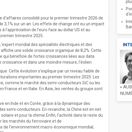
plu
Por
d'i
d'affaires consolidé pour le premier trimestre 2026 de
Int
de 3,1% sur un an. Les effets de change ont eu un impact
Ban
 à l'appréciation de l'euro face au dollar US et au
 premier trimestre 2025.
'expert mondial des spécialités électriques et des
INT
affiche une solide croissance organique de 8,2%. Cette
que qui bénéficie de fortes croissances liées aux data
e croissance et dans une moindre mesure, l'éolien.
que. Cette évolution s'explique par un niveau faible de
cturations importantes au premier trimestre 2025. Les
ce, comme le marché des semi-conducteurs SiC ou les
« AU
en France et en Italie. En Asie, les ventes du groupe sont
NUMÉR
tive en Inde et en Corée, grâce à la dynamique des
des semi-conducteurs. En revanche, la Chine est en net
solaire et pour la chimie.Enfin, l'activité dans le reste du
r les marchés du ferroviaire et de
tions de l'environnement macro-économique mondial,