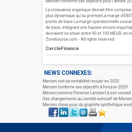
Mersen confirme ses objectifs pour l'année 20
La croissance organique devrait être comprise
plus dynamique qu'au premierLa marge d'EBITD
points de base.La marge opérationnelle courante
de base, intégrant une hausse encore importa
devraient se situer entre 90 et 100 MEUR, en n
Zonebourse.com - All rights reserved.
CercleFinance
NEWS CONNEXES:
Mersen voit sa rentabilité reculer en 2025
Mersen confirme ses objectifs à horizon 2029
Mersen nomme Florence Lambert à son conseil 
Des changements au comité exécutif de Merse
Mersen choisi pour du graphite synthétique isos
Face
LinkIn
Twitter
Envoyer
Imprimer
Favoris
book