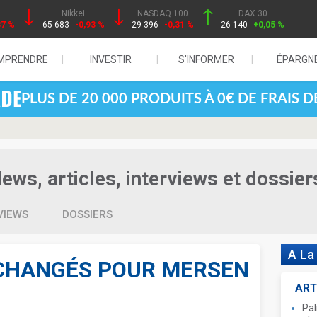
Nikkei
NASDAQ 100
DAX 30
87 %
65 683
-0,93 %
29 396
-0,31 %
26 140
+0,05 %
MPRENDRE
INVESTIR
S'INFORMER
ÉPARGN
PLUS DE 20 000 PRODUITS À 0€ DE FRAIS 
ws, articles, interviews et dossier
VIEWS
DOSSIERS
A La
NCHANGÉS POUR MERSEN
ART
Pal