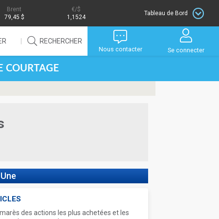
Brent
/$
Tableau de Bord
79,45 $
1,1524
ER
RECHERCHER
Nous contacter
Se connecter
DE COURTAGE
s
 Une
ICLES
marès des actions les plus achetées et les