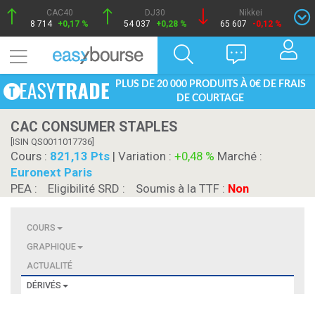
CAC40
DJ30
Nikkei
8 714
+0,17 %
54 037
+0,28 %
65 607
-0,12 %
PLUS DE 20 000 PRODUITS À 0€ DE FRAIS
DE COURTAGE
CAC CONSUMER STAPLES
[ISIN QS0011017736]
Cours :
821,13 Pts
| Variation :
+0,48 %
Marché :
Euronext Paris
PEA :
Eligibilité SRD :
Soumis à la TTF :
Non
COURS
GRAPHIQUE
ACTUALITÉ
DÉRIVÉS