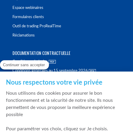
Espace webinaires
Formulaires clients
Outil de trading ProRealTime
Réclamations
DOCUMENTATION CONTRACTUELLE
Conditions générales
Continuer sans accepter
Conditions générales au 15 septembre 2026
Brochure tarifaire
Nous respectons votre vie privée
Rapport sur la qualité d'exécution
Nous utilisons des cookies pour assurer le bon
Politique de meilleure sélection
fonctionnement et la sécurité de notre site. Ils nous
permettent de vous proposer la meilleure expérience
Politique de durabilité
possible
Fonds de garantie des dépôts et de résolution
Pour paramétrer vos choix, cliquez sur Je choisis.