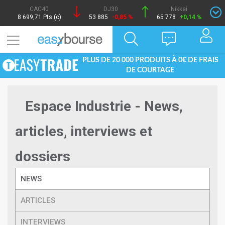
CAC40
DJ30
Nikkei
8 699,71 Pts (c)
53 885
-0,85 %
65 778
+0,14 %
PLUS DE 20 000 PRODUITS À 0€ DE FRAIS
DE COURTAGE
Espace Industrie - News,
articles, interviews et
dossiers
NEWS
ARTICLES
INTERVIEWS