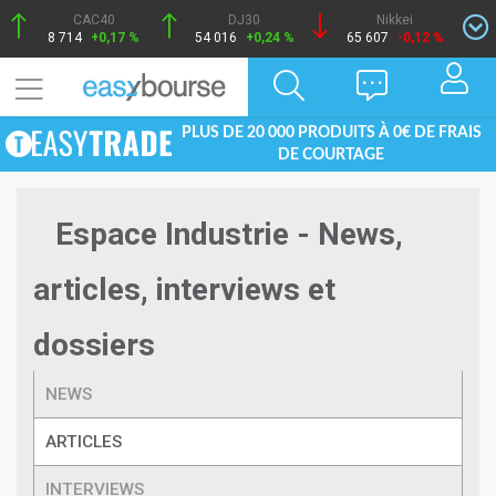
CAC40
DJ30
Nikkei
8 714
+0,17 %
54 016
+0,24 %
65 607
-0,12 %
PLUS DE 20 000 PRODUITS À 0€ DE FRAIS
DE COURTAGE
Espace Industrie - News,
articles, interviews et
dossiers
NEWS
ARTICLES
INTERVIEWS