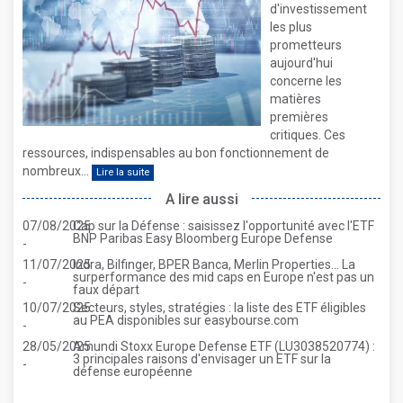
d'investissement
les plus
prometteurs
aujourd'hui
concerne les
matières
premières
critiques. Ces
ressources, indispensables au bon fonctionnement de
nombreux...
Lire la suite
A lire aussi
07/08/2025
Cap sur la Défense : saisissez l'opportunité avec l'ETF
BNP Paribas Easy Bloomberg Europe Defense
-
11/07/2025
Indra, Bilfinger, BPER Banca, Merlin Properties... La
surperformance des mid caps en Europe n'est pas un
-
faux départ
10/07/2025
Secteurs, styles, stratégies : la liste des ETF éligibles
au PEA disponibles sur easybourse.com
-
28/05/2025
Amundi Stoxx Europe Defense ETF (LU3038520774) :
3 principales raisons d'envisager un ETF sur la
-
défense européenne