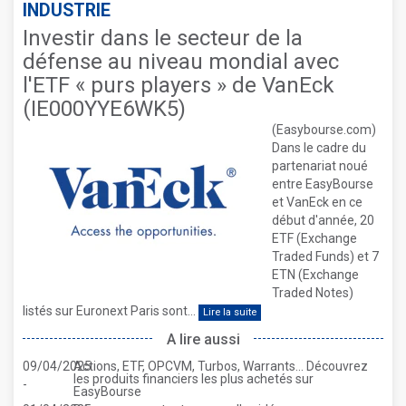
INDUSTRIE
Investir dans le secteur de la
défense au niveau mondial avec
l'ETF « purs players » de VanEck
(IE000YYE6WK5)
(Easybourse.com)
Dans le cadre du
partenariat noué
entre EasyBourse
et VanEck en ce
début d'année, 20
ETF (Exchange
Traded Funds) et 7
ETN (Exchange
Traded Notes)
listés sur Euronext Paris sont...
Lire la suite
A lire aussi
09/04/2025
Actions, ETF, OPCVM, Turbos, Warrants... Découvrez
les produits financiers les plus achetés sur
-
EasyBourse