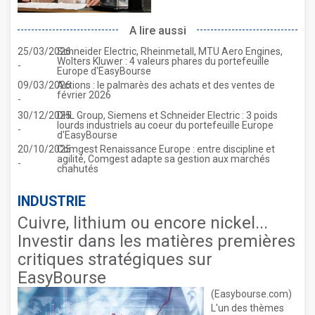
A lire aussi
25/03/2026
Schneider Electric, Rheinmetall, MTU Aero Engines,
Wolters Kluwer : 4 valeurs phares du portefeuille
-
Europe d'EasyBourse
09/03/2026
Actions : le palmarès des achats et des ventes de
février 2026
-
30/12/2025
DHL Group, Siemens et Schneider Electric : 3 poids
lourds industriels au coeur du portefeuille Europe
-
d'EasyBourse
20/10/2025
Comgest Renaissance Europe : entre discipline et
agilité, Comgest adapte sa gestion aux marchés
-
chahutés
INDUSTRIE
Cuivre, lithium ou encore nickel...
Investir dans les matières premières
critiques stratégiques sur
EasyBourse
(Easybourse.com)
L'un des thèmes