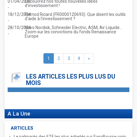
01/04/2025
Découvrez nos toutes nouvelles idées
d'investissement !
-
18/12/2024
Pernod Ricard (FR0000120693). Que disent les outils
d'aide à l'investissement ?
-
28/10/2024
Novo Nordisk, Schneider Electric, ASM, Air Liquide...
Zoom sur les convictions du fonds Renaissance
-
Europe
1
2
3
4
»
LES ARTICLES LES PLUS LUS DU
MOIS
A La Une
ARTICLES
Le palmarès des ETF les plus achetés sur EasyBourse.com