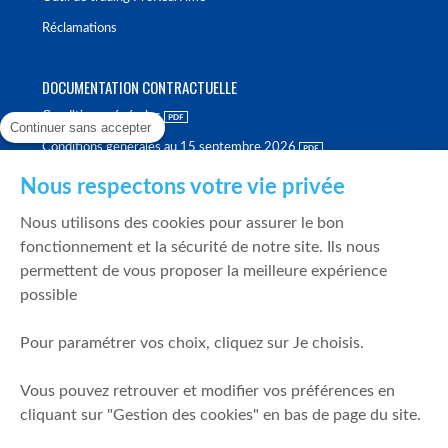
Réclamations
DOCUMENTATION CONTRACTUELLE
Conditions générales
Continuer sans accepter
Conditions générales au 15 septembre 2026
Brochure tarifaire
Nous respectons votre vie privée
Rapport sur la qualité d'exécution
Nous utilisons des cookies pour assurer le bon
Politique de meilleure sélection
fonctionnement et la sécurité de notre site. Ils nous
permettent de vous proposer la meilleure expérience
Politique de durabilité
possible
Fonds de garantie des dépôts et de résolution
Pour paramétrer vos choix, cliquez sur Je choisis.
SÉCURITÉ & DONNÉES PERSONNELLES
Vous pouvez retrouver et modifier vos préférences en
Mentions légales
cliquant sur "Gestion des cookies" en bas de page du site.
Prévention de la fraude