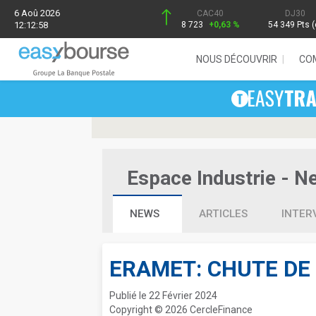
6 Aoû 2026
CAC40
DJ30
12:12:58
8 723
+0,63 %
54 349 Pts (
NOUS DÉCOUVRIR
CO
Espace Industrie - Ne
NEWS
ARTICLES
INTER
ERAMET: CHUTE DE 
Publié le 22 Février 2024
Copyright © 2026 CercleFinance