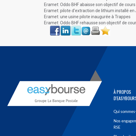
Eramet: Oddo BHF abaisse son objectif de cours
Eramet: pilote d'extraction de lithium installé en
Eramet: une usine pilote inaugurée à Trappes
Eramet: Oddo BHF rehausse son objectif de cou
Face
LinkIn
Twitter
Envoyer
Imprimer
Favoris
book
À PROPOS
D'EASYBOUR
Qui sommes-
Nos engage
RSE