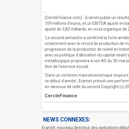
-
(CercleFinance.com) - Eramet publie un résult
109 millions d'euros, et un EBITDA ajusté en ba
ajusté de 3,82 milliards, en recul organique de 
'Le second semestre a confirmé la forte améli
notamment avec le record de production de ma
progression de la production de nickel en Indo
avec sa politique d'allocation du capital visant
métallurgique proposera à son AG du 30 mai pr
titre de l'exercice écoulé.
'Dans un contexte macroéconomique toujours tr
ce début d'année', Eramet prévoit une perfo
en-dessous de celle du second.Copyright (c) 2
CercleFinance
NEWS CONNEXES:
Eramet: nouveau directeur des opérations début 