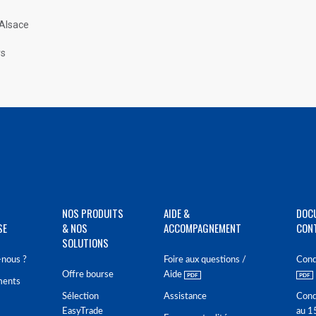
 Alsace
rs
NOS PRODUITS
AIDE &
DOC
SE
& NOS
ACCOMPAGNEMENT
CON
SOLUTIONS
nous ?
Foire aux questions /
Cond
Offre bourse
Aide
ments
Sélection
Assistance
Cond
EasyTrade
au 1