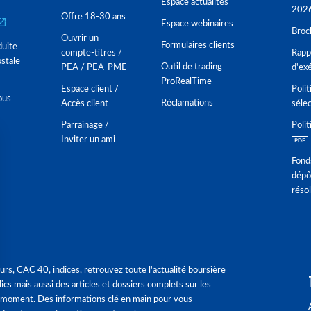
Espace actualités
202
Offre 18-30 ans
Espace webinaires
Broc
Ouvrir un
Formulaires clients
duite
compte-titres /
Rappo
stale
Outil de trading
PEA / PEA-PME
d'ex
ProRealTime
Espace client /
Polit
ous
Réclamations
Accès client
séle
Parrainage /
Polit
Inviter un ami
Fond
dépô
réso
urs, CAC 40, indices, retrouvez toute l'actualité boursière
ics mais aussi des articles et dossiers complets sur les
 moment. Des informations clé en main pour vous