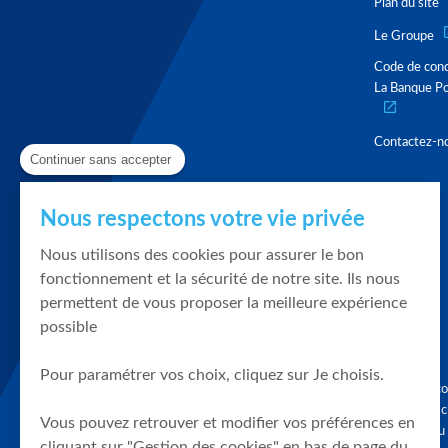
Plan du site
Le Groupe
Code de con
La Banque Po
Contactez-n
Continuer sans accepter
Nous respectons votre vie privée
Nous utilisons des cookies pour assurer le bon
fonctionnement et la sécurité de notre site. Ils nous
permettent de vous proposer la meilleure expérience
possible
Pour paramétrer vos choix, cliquez sur Je choisis.
Graphique, co
en quelques cl
Vous pouvez retrouver et modifier vos préférences en
tendances du
cliquant sur "Gestion des cookies" en bas de page du