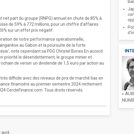
Ban
Jap
com
at net part du groupe (RNPG) annuel en chute de 85% à
opp
isse de 59% à 772 millions, pour un chiffre d'affaires
Por
26% sur un effet prix négatif.
d'i
oration de notre performance opérationnelle,
nganèse au Gabon et la poursuite de la forte
INT
nésie', note cependant sa PDG Christel Bories.En accord
 en priorité le désendettement, le groupe minier et
ochain de verser un dividende de 1,5 euro par action au
ès difficile avec des niveaux de prix de marché bas en
rmance financière au premier semestre 2024 nettement
024 CercleFinance.com. Tous droits réservés.
« AU
NUMÉR
avril