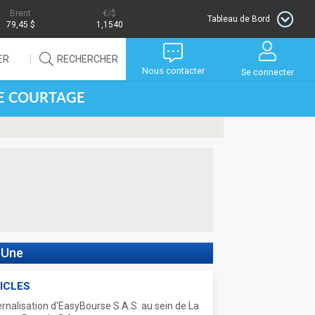
Brent
/$
Tableau de Bord
79,45 $
1,1540
ER
RECHERCHER
Nous contacter
Se connecter
DE COURTAGE
 Une
ICLES
ernalisation d'EasyBourse S.A.S. au sein de La