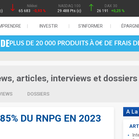
Nikkei
NASDAQ 100
DAX 30
c)
65 683
-0,93 %
29 488 Pts (c)
26 191
+0,25 %
MPRENDRE
INVESTIR
S'INFORMER
ÉPARGN
PLUS DE 20 000 PRODUITS À 0€ DE FRAIS 
ws, articles, interviews et dossiers
VIEWS
DOSSIERS
A La
85% DU RNPG EN 2023
ART
Int