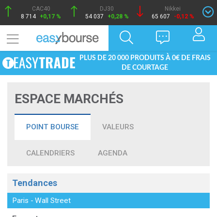
CAC40
DJ30
Nikkei
8 714
+0,17 %
54 037
+0,28 %
65 607
-0,12 %
PLUS DE 20 000 PRODUITS À 0€ DE FRAIS
DE COURTAGE
ESPACE MARCHÉS
POINT BOURSE
VALEURS
CALENDRIERS
AGENDA
Tendances
Paris
-
Wall Street