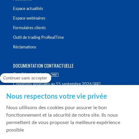
Espace actualités
Espace webinaires
Formulaires clients
Outil de trading ProRealTime
Réclamations
DOCUMENTATION CONTRACTUELLE
Conditions générales
Continuer sans accepter
Conditions générales au 15 septembre 2026
Brochure tarifaire
Nous respectons votre vie privée
Rapport sur la qualité d'exécution
Nous utilisons des cookies pour assurer le bon
Politique de meilleure sélection
fonctionnement et la sécurité de notre site. Ils nous
permettent de vous proposer la meilleure expérience
Politique de durabilité
possible
Fonds de garantie des dépôts et de résolution