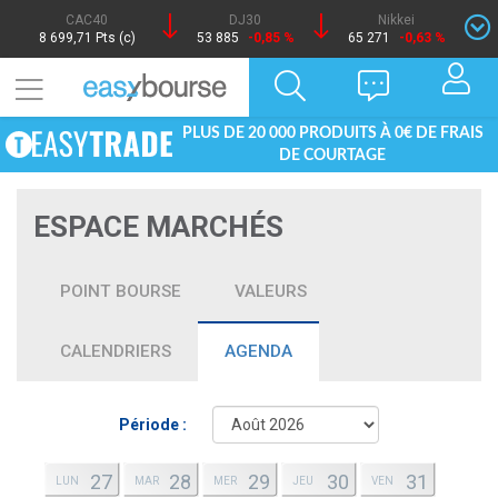
CAC40
DJ30
Nikkei
8 699,71 Pts (c)
53 885
-0,85 %
65 271
-0,63 %
PLUS DE 20 000 PRODUITS À 0€ DE FRAIS
DE COURTAGE
ESPACE MARCHÉS
POINT BOURSE
VALEURS
CALENDRIERS
AGENDA
Période :
27
28
29
30
31
LUN
MAR
MER
JEU
VEN