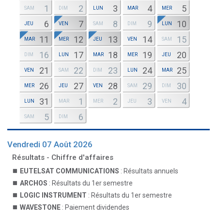
1
2
3
4
5
SAM
DIM
LUN
MAR
MER
6
7
8
9
10
JEU
VEN
SAM
DIM
LUN
11
12
13
14
15
MAR
MER
JEU
VEN
SAM
16
17
18
19
20
DIM
LUN
MAR
MER
JEU
21
22
23
24
25
VEN
SAM
DIM
LUN
MAR
26
27
28
29
30
MER
JEU
VEN
SAM
DIM
31
1
2
3
4
LUN
MAR
MER
JEU
VEN
5
6
SAM
DIM
Vendredi 07 Août 2026
Résultats - Chiffre d'affaires
EUTELSAT COMMUNICATIONS
: Résultats annuels
ARCHOS
: Résultats du 1er semestre
LOGIC INSTRUMENT
: Résultats du 1er semestre
WAVESTONE
: Paiement dividendes