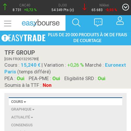
CAC40
DJ30
Nikkei
8 731
+0,72 %
54 349 Pts (c)
65 683
-0,93 %
PLUS DE 20 000 PRODUITS À 0€ DE FRAIS
DE COURTAGE
TFF GROUP
[ISIN FR0013295789]
Cours :
15,240
| Variation :
+0,26 %
Marché :
Euronext
Paris
(temps différé)
PEA :
Oui
PEA-PME :
Oui
Eligibilité SRD :
Oui
Soumis à la TTF :
Non
COURS
GRAPHIQUE
ACTUALITÉ
CONSENSUS