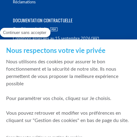
Réclamations
DOCUMENTATION CONTRACTUELLE
Conditions générales
Continuer sans accepter
Conditions générales au 15 septembre 2026
Brochure tarifaire
Nous respectons votre vie privée
Rapport sur la qualité d'exécution
Nous utilisons des cookies pour assurer le bon
Politique de meilleure sélection
fonctionnement et la sécurité de notre site. Ils nous
permettent de vous proposer la meilleure expérience
Politique de durabilité
possible
Fonds de garantie des dépôts et de résolution
Pour paramétrer vos choix, cliquez sur Je choisis.
SÉCURITÉ & DONNÉES PERSONNELLES
Vous pouvez retrouver et modifier vos préférences en
Mentions légales
cliquant sur "Gestion des cookies" en bas de page du site.
Prévention de la fraude
Gérer mes cookies