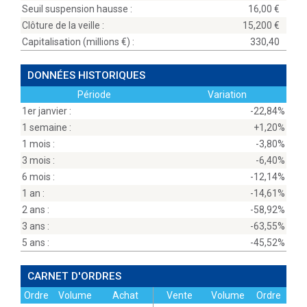
Seuil suspension hausse :
16,00
Clôture de la veille :
15,200
Capitalisation (millions
) :
330,40
DONNÉES HISTORIQUES
Période
Variation
1er janvier :
-22,84%
1 semaine :
+1,20%
1 mois :
-3,80%
3 mois :
-6,40%
6 mois :
-12,14%
1 an :
-14,61%
2 ans :
-58,92%
3 ans :
-63,55%
5 ans :
-45,52%
CARNET D'ORDRES
Ordre
Volume
Achat
Vente
Volume
Ordre