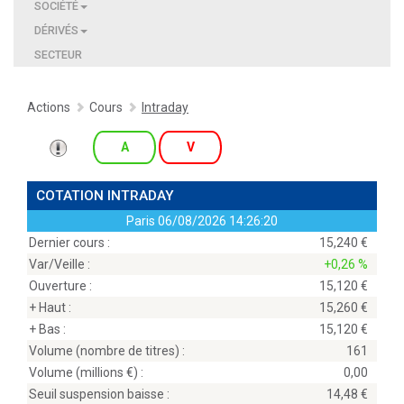
SOCIÉTÉ
DÉRIVÉS
SECTEUR
Actions
Cours
Intraday
A
V
COTATION INTRADAY
Paris
06/08/2026 14:26:20
Dernier cours :
15,240
Var/Veille :
+0,26 %
Ouverture :
15,120
+ Haut :
15,260
+ Bas :
15,120
Volume (nombre de titres) :
161
Volume (millions
) :
0,00
Seuil suspension baisse :
14,48