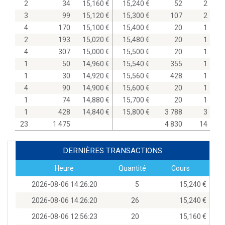
2
34
15,160
15,240
52
2
3
99
15,120
15,300
107
2
4
170
15,100
15,400
20
1
2
193
15,020
15,480
20
1
4
307
15,000
15,500
20
1
1
50
14,960
15,540
355
1
1
30
14,920
15,560
428
1
4
90
14,900
15,600
20
1
1
74
14,880
15,700
20
1
1
428
14,840
15,800
3 788
3
23
1 475
4 830
14
DERNIÈRES TRANSACTIONS
Heure
Quantité
Cours
2026-08-06 14:26:20
5
15,240
2026-08-06 14:26:20
26
15,240
2026-08-06 12:56:23
20
15,160