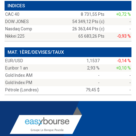
INDICES
CAC 40
8 731,55 Pts
+0,72 %
DOW JONES
54 349,12 Pts (c)
-
Nasdaq Comp
26 363,44 Pts (c)
-
Nikkei 225
65 683,26 Pts
-0,93 %
MAT. 1ÈRE/DEVISES/TAUX
EUR/USD
1,1537
-0,14 %
Euribor 1 an
2,93 %
+0,10 %
Gold Index AM
-
-
Gold Index PM
-
-
Pétrole (Londres)
79,45 $
-