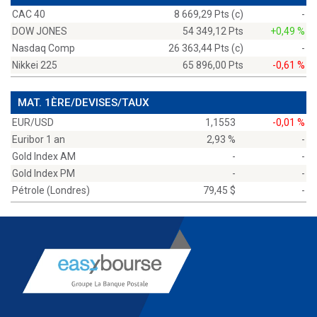
CAC 40
8 669,29 Pts (c)
-
DOW JONES
54 349,12 Pts
+0,49 %
Nasdaq Comp
26 363,44 Pts (c)
-
Nikkei 225
65 896,00 Pts
-0,61 %
MAT. 1ÈRE/DEVISES/TAUX
EUR/USD
1,1553
-0,01 %
Euribor 1 an
2,93 %
-
Gold Index AM
-
-
Gold Index PM
-
-
Pétrole (Londres)
79,45 $
-