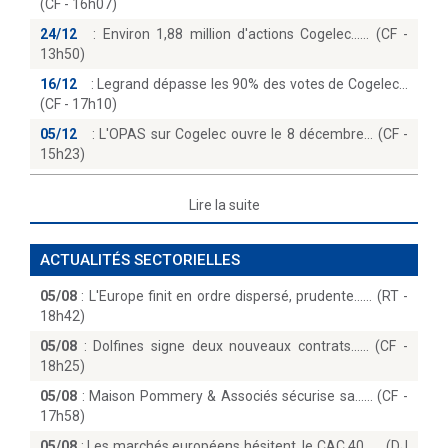
(CF - 16h07)
24/12
:
Environ 1,88 million d'actions Cogelec...… (CF -
13h50)
16/12
:
Legrand dépasse les 90% des votes de Cogelec
(CF - 17h10)
05/12
:
L'OPAS sur Cogelec ouvre le 8 décembre… (CF -
15h23)
Lire la suite
ACTUALITÉS SECTORIELLES
05/08
:
L'Europe finit en ordre dispersé, prudente...… (RT -
18h42)
05/08
:
Dolfines signe deux nouveaux contrats...… (CF -
18h25)
05/08
:
Maison Pommery & Associés sécurise sa...… (CF -
17h58)
05/08
:
Les marchés européens hésitent, le CAC 40...… (DJ