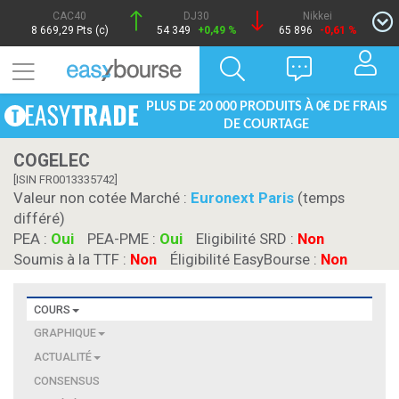
CAC40
DJ30
Nikkei
8 669,29 Pts (c)
54 349
+0,49 %
65 896
-0,61 %
PLUS DE 20 000 PRODUITS À 0€ DE FRAIS
DE COURTAGE
COGELEC
[ISIN FR0013335742]
Valeur non cotée Marché :
Euronext Paris
(temps
différé)
PEA :
Oui
PEA-PME :
Oui
Eligibilité SRD :
Non
Soumis à la TTF :
Non
Éligibilité EasyBourse :
Non
COURS
GRAPHIQUE
ACTUALITÉ
CONSENSUS