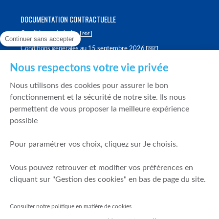
DOCUMENTATION CONTRACTUELLE
Conditions générales
Continuer sans accepter
Conditions générales au 15 septembre 2026
Brochure tarifaire
Nous respectons votre vie privée
Rapport sur la qualité d'exécution
Nous utilisons des cookies pour assurer le bon
Politique de meilleure sélection
fonctionnement et la sécurité de notre site. Ils nous
permettent de vous proposer la meilleure expérience
Politique de durabilité
possible
Fonds de garantie des dépôts et de résolution
Pour paramétrer vos choix, cliquez sur Je choisis.
SÉCURITÉ & DONNÉES PERSONNELLES
Vous pouvez retrouver et modifier vos préférences en
Mentions légales
cliquant sur "Gestion des cookies" en bas de page du site.
Prévention de la fraude
Gérer mes cookies
Consulter notre politique en matière de cookies
Politique de cookies