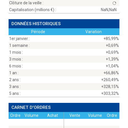
Clôture de la veille :
Capitalisation (millions
) :
NaN,NaN
DONNÉES HISTORIQUES
Période
Variation
1er janvier :
+85,99%
1 semaine :
+0,69%
1 mois :
+0,69%
3 mois :
+1,39%
6 mois :
+1,04%
1 an :
+66,86%
2 ans :
+260,49%
3 ans :
+328,15%
5 ans :
+303,32%
CARNET D'ORDRES
Ordre
Volume
Achat
Vente
Volume
Ordre