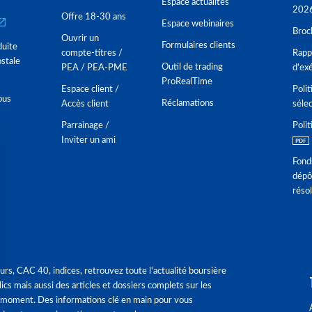
Espace actualités
202
Offre 18-30 ans
Espace webinaires
Broc
Ouvrir un
Formulaires clients
duite
compte-titres /
Rappo
stale
Outil de trading
PEA / PEA-PME
d'ex
ProRealTime
Espace client /
Polit
ous
Réclamations
Accès client
séle
Parrainage /
Polit
Inviter un ami
Fond
dépô
réso
urs, CAC 40, indices, retrouvez toute l'actualité boursière
ics mais aussi des articles et dossiers complets sur les
 moment. Des informations clé en main pour vous