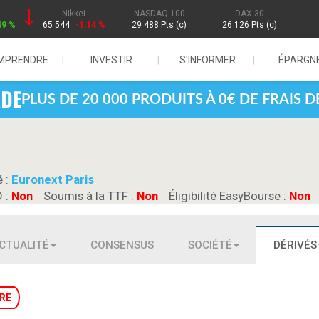
Nikkei
NASDAQ 100
DAX 30
49 %
65 544
-1,14 %
29 488 Pts (c)
26 126 Pts (c)
MPRENDRE
INVESTIR
S'INFORMER
ÉPARGN
PLUS DE 20 000 PRODUITS À 0€ DE FRAIS 
é :
Euronext Paris
D :
Non
Soumis à la TTF :
Non
Éligibilité EasyBourse :
Non
CTUALITÉ
CONSENSUS
SOCIÉTÉ
DÉRIVÉS
RE