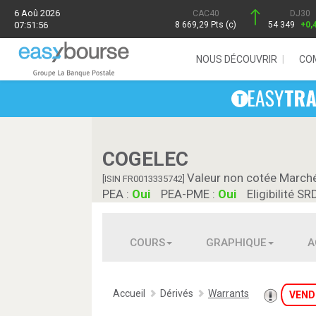
6 Aoû 2026
CAC40
DJ30
07:51:56
8 669,29 Pts (c)
54 349
+0,
NOUS DÉCOUVRIR
CO
COGELEC
Valeur non cotée March
[ISIN FR0013335742]
PEA :
Oui
PEA-PME :
Oui
Eligibilité SR
COURS
GRAPHIQUE
A
Accueil
Dérivés
Warrants
VEND