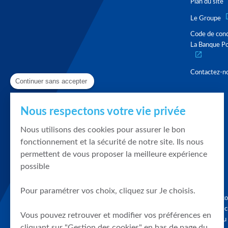
Plan du site
Le Groupe
Code de con
La Banque Po
Contactez-n
Continuer sans accepter
Nous respectons votre vie privée
Nous utilisons des cookies pour assurer le bon
fonctionnement et la sécurité de notre site. Ils nous
permettent de vous proposer la meilleure expérience
possible
Pour paramétrer vos choix, cliquez sur Je choisis.
Graphique, co
en quelques cl
Vous pouvez retrouver et modifier vos préférences en
tendances du
cliquant sur "Gestion des cookies" en bas de page du