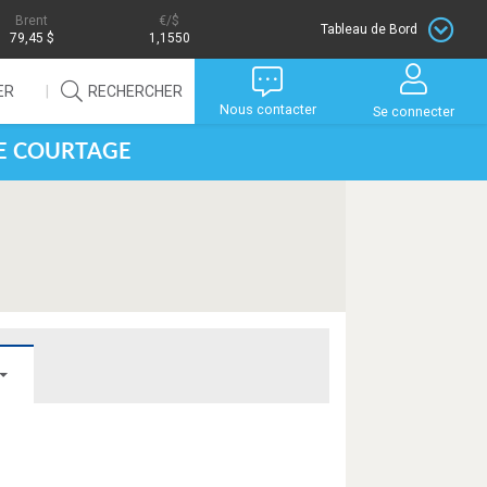
Brent
/$
Tableau de Bord
79,45 $
1,1550
ER
RECHERCHER
Nous contacter
Se connecter
DE COURTAGE