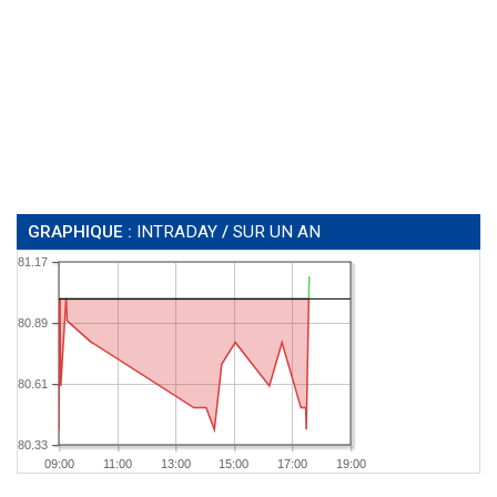
GRAPHIQUE :
INTRADAY
/
SUR UN AN
81.17
80.89
80.61
80.33
09:00
11:00
13:00
15:00
17:00
19:00