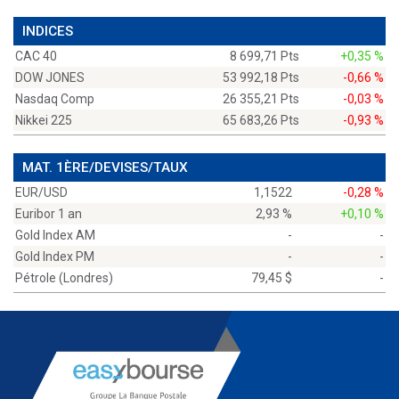
INDICES
CAC 40
8 699,71 Pts
+0,35 %
DOW JONES
53 992,18 Pts
-0,66 %
Nasdaq Comp
26 355,21 Pts
-0,03 %
Nikkei 225
65 683,26 Pts
-0,93 %
MAT. 1ÈRE/DEVISES/TAUX
EUR/USD
1,1522
-0,28 %
Euribor 1 an
2,93 %
+0,10 %
Gold Index AM
-
-
Gold Index PM
-
-
Pétrole (Londres)
79,45 $
-