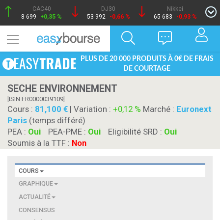
CAC40
DJ30
Nikkei
8 699
+0,35 %
53 992
-0,66 %
65 683
-0,93 %
PLUS DE 20 000 PRODUITS À 0€ DE FRAIS
DE COURTAGE
SECHE ENVIRONNEMENT
[ISIN FR0000039109]
Cours :
81,100
| Variation :
+0,12 %
Marché :
Euronext
Paris
(temps différé)
PEA :
Oui
PEA-PME :
Oui
Eligibilité SRD :
Oui
Soumis à la TTF :
Non
COURS
GRAPHIQUE
ACTUALITÉ
CONSENSUS