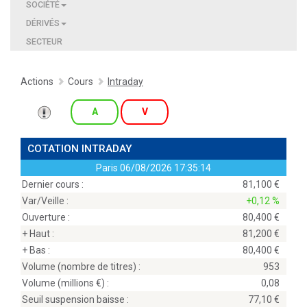
SOCIÉTÉ
DÉRIVÉS
SECTEUR
Actions
Cours
Intraday
A
V
COTATION INTRADAY
Paris
06/08/2026 17:35:14
Dernier cours :
81,100
Var/Veille :
+0,12 %
Ouverture :
80,400
+ Haut :
81,200
+ Bas :
80,400
Volume (nombre de titres) :
953
Volume (millions
) :
0,08
Seuil suspension baisse :
77,10