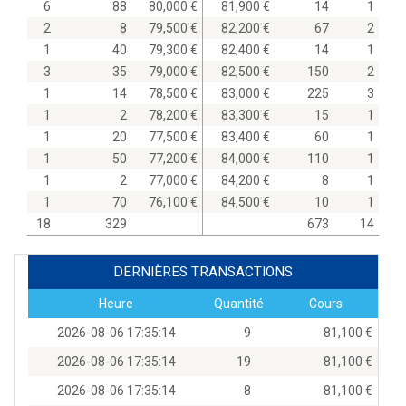
6
88
80,000
81,900
14
1
2
8
79,500
82,200
67
2
1
40
79,300
82,400
14
1
3
35
79,000
82,500
150
2
1
14
78,500
83,000
225
3
1
2
78,200
83,300
15
1
1
20
77,500
83,400
60
1
1
50
77,200
84,000
110
1
1
2
77,000
84,200
8
1
1
70
76,100
84,500
10
1
18
329
673
14
DERNIÈRES TRANSACTIONS
Heure
Quantité
Cours
2026-08-06 17:35:14
9
81,100
2026-08-06 17:35:14
19
81,100
2026-08-06 17:35:14
8
81,100