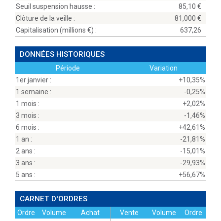
Seuil suspension hausse :
85,10
Clôture de la veille :
81,000
Capitalisation (millions
) :
637,26
DONNÉES HISTORIQUES
Période
Variation
1er janvier :
+10,35%
1 semaine :
-0,25%
1 mois :
+2,02%
3 mois :
-1,46%
6 mois :
+42,61%
1 an :
-21,81%
2 ans :
-15,01%
3 ans :
-29,93%
5 ans :
+56,67%
CARNET D'ORDRES
Ordre
Volume
Achat
Vente
Volume
Ordre