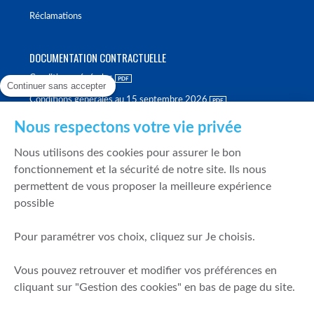
Réclamations
DOCUMENTATION CONTRACTUELLE
Conditions générales
Continuer sans accepter
Conditions générales au 15 septembre 2026
Brochure tarifaire
Nous respectons votre vie privée
Rapport sur la qualité d'exécution
Nous utilisons des cookies pour assurer le bon
Politique de meilleure sélection
fonctionnement et la sécurité de notre site. Ils nous
permettent de vous proposer la meilleure expérience
Politique de durabilité
possible
Fonds de garantie des dépôts et de résolution
Pour paramétrer vos choix, cliquez sur Je choisis.
SÉCURITÉ & DONNÉES PERSONNELLES
Vous pouvez retrouver et modifier vos préférences en
Mentions légales
cliquant sur "Gestion des cookies" en bas de page du site.
Prévention de la fraude
Gérer mes cookies