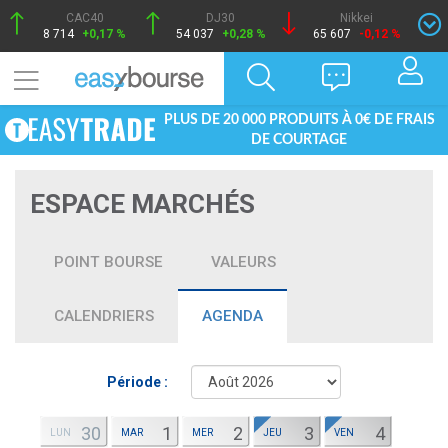
CAC40
DJ30
Nikkei
8 714
+0,17 %
54 037
+0,28 %
65 607
-0,12 %
PLUS DE 20 000 PRODUITS À 0€ DE FRAIS
DE COURTAGE
ESPACE MARCHÉS
POINT BOURSE
VALEURS
CALENDRIERS
AGENDA
Période :
30
1
2
3
4
LUN
MAR
MER
JEU
VEN