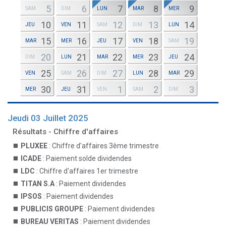
5
6
7
8
9
SAM
DIM
LUN
MAR
MER
10
11
12
13
14
JEU
VEN
SAM
DIM
LUN
15
16
17
18
19
MAR
MER
JEU
VEN
SAM
20
21
22
23
24
DIM
LUN
MAR
MER
JEU
25
26
27
28
29
VEN
SAM
DIM
LUN
MAR
30
31
1
2
3
MER
JEU
VEN
SAM
DIM
Jeudi 03 Juillet 2025
Résultats - Chiffre d'affaires
PLUXEE
: Chiffre d'affaires 3ème trimestre
ICADE
: Paiement solde dividendes
LDC
: Chiffre d'affaires 1er trimestre
TITAN S.A
: Paiement dividendes
IPSOS
: Paiement dividendes
PUBLICIS GROUPE
: Paiement dividendes
BUREAU VERITAS
: Paiement dividendes