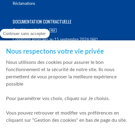
Réclamations
DOCUMENTATION CONTRACTUELLE
Conditions générales
Continuer sans accepter
Conditions générales au 15 septembre 2026
Brochure tarifaire
Nous respectons votre vie privée
Rapport sur la qualité d'exécution
Nous utilisons des cookies pour assurer le bon
Politique de meilleure sélection
fonctionnement et la sécurité de notre site. Ils nous
permettent de vous proposer la meilleure expérience
Politique de durabilité
possible
Fonds de garantie des dépôts et de résolution
Pour paramétrer vos choix, cliquez sur Je choisis.
SÉCURITÉ & DONNÉES PERSONNELLES
Vous pouvez retrouver et modifier vos préférences en
Mentions légales
cliquant sur "Gestion des cookies" en bas de page du site.
Prévention de la fraude
Gérer mes cookies