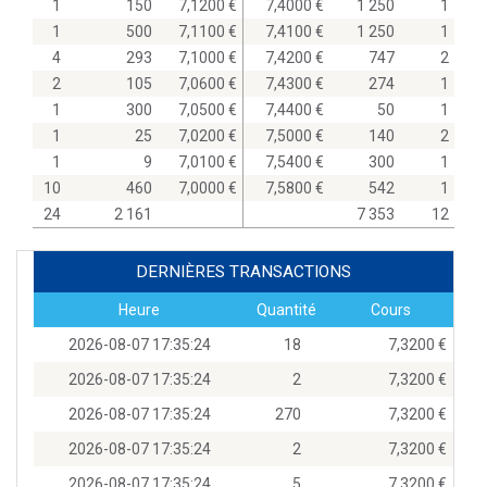
1
150
7,1200
7,4000
1 250
1
1
500
7,1100
7,4100
1 250
1
4
293
7,1000
7,4200
747
2
2
105
7,0600
7,4300
274
1
1
300
7,0500
7,4400
50
1
1
25
7,0200
7,5000
140
2
1
9
7,0100
7,5400
300
1
10
460
7,0000
7,5800
542
1
24
2 161
7 353
12
DERNIÈRES TRANSACTIONS
Heure
Quantité
Cours
2026-08-07 17:35:24
18
7,3200
2026-08-07 17:35:24
2
7,3200
2026-08-07 17:35:24
270
7,3200
2026-08-07 17:35:24
2
7,3200
2026-08-07 17:35:24
5
7,3200