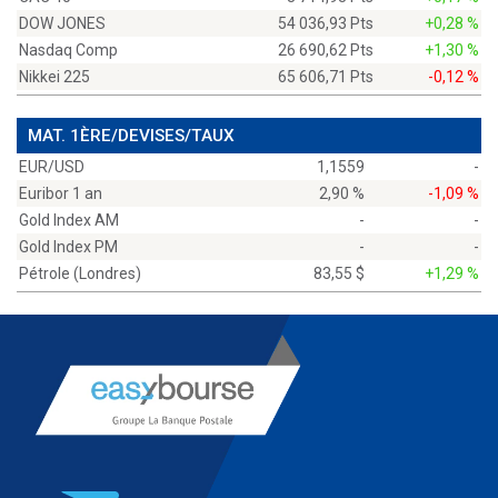
DOW JONES
54 036,93 Pts
+0,28 %
Nasdaq Comp
26 690,62 Pts
+1,30 %
Nikkei 225
65 606,71 Pts
-0,12 %
MAT. 1ÈRE/DEVISES/TAUX
EUR/USD
1,1559
-
Euribor 1 an
2,90 %
-1,09 %
Gold Index AM
-
-
Gold Index PM
-
-
Pétrole (Londres)
83,55 $
+1,29 %