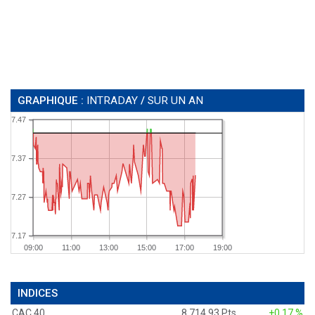
GRAPHIQUE :
INTRADAY
/
SUR UN AN
7.47
7.37
7.27
7.17
09:00
11:00
13:00
15:00
17:00
19:00
INDICES
CAC 40
8 714,93 Pts
+0,17 %