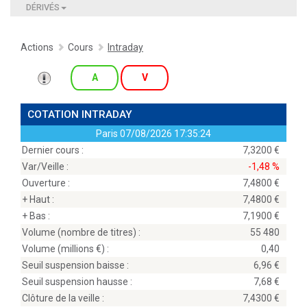
DÉRIVÉS
Actions
Cours
Intraday
A
V
COTATION INTRADAY
Paris
07/08/2026 17:35:24
Dernier cours :
7,3200
Var/Veille :
-1,48 %
Ouverture :
7,4800
+ Haut :
7,4800
+ Bas :
7,1900
Volume (nombre de titres) :
55 480
Volume (millions
) :
0,40
Seuil suspension baisse :
6,96
Seuil suspension hausse :
7,68
Clôture de la veille :
7,4300