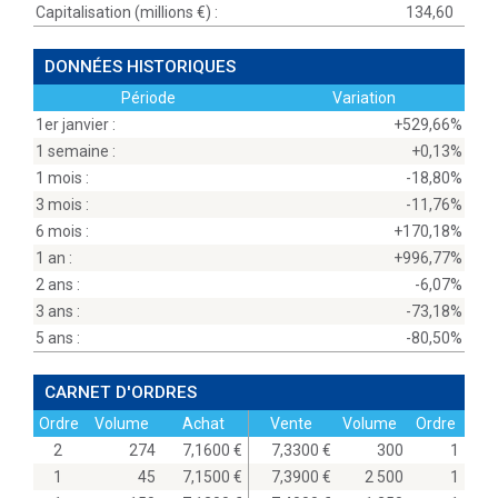
Capitalisation (millions
) :
134,60
DONNÉES HISTORIQUES
Période
Variation
1er janvier :
+529,66%
1 semaine :
+0,13%
1 mois :
-18,80%
3 mois :
-11,76%
6 mois :
+170,18%
1 an :
+996,77%
2 ans :
-6,07%
3 ans :
-73,18%
5 ans :
-80,50%
CARNET D'ORDRES
Ordre
Volume
Achat
Vente
Volume
Ordre
2
274
7,1600
7,3300
300
1
1
45
7,1500
7,3900
2 500
1