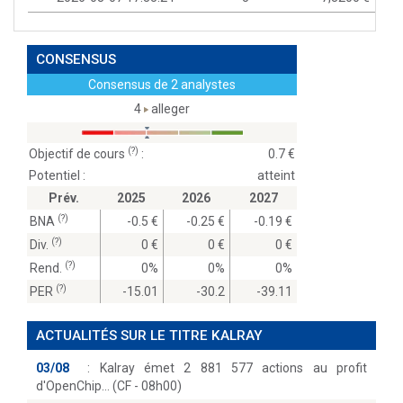
CONSENSUS
Consensus de 2 analystes
4
alleger
(?)
Objectif de cours
:
0.7
Potentiel :
atteint
Prév.
2025
2026
2027
(?)
BNA
-0.5
-0.25
-0.19
(?)
Div.
0
0
0
(?)
Rend.
0%
0%
0%
(?)
PER
-15.01
-30.2
-39.11
ACTUALITÉS SUR LE TITRE KALRAY
03/08
:
Kalray émet 2 881 577 actions au profit
d'OpenChip… (CF - 08h00)