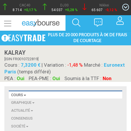
CAC40
DJ30
Nikkei
8 714
+0,17 %
54 037
+0,28 %
65 607
-0,12 %
PLUS DE 20 000 PRODUITS À 0€ DE FRAIS
DE COURTAGE
KALRAY
[ISIN FR0010722819]
Cours :
7,3200
| Variation :
-1,48 %
Marché :
Euronext
Paris
(temps différé)
PEA :
Oui
PEA-PME :
Oui
Soumis à la TTF :
Non
COURS
GRAPHIQUE
ACTUALITÉ
CONSENSUS
SOCIÉTÉ