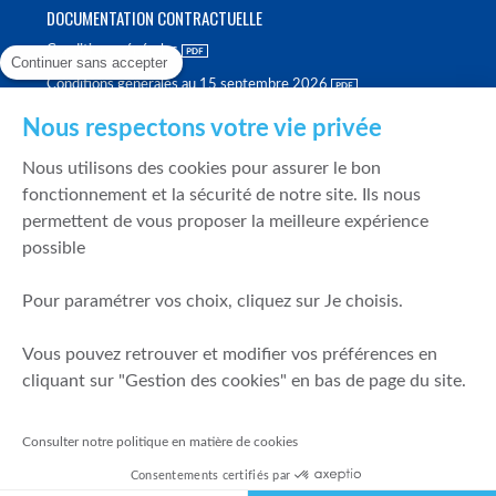
DOCUMENTATION CONTRACTUELLE
Conditions générales
Continuer sans accepter
Conditions générales au 15 septembre 2026
Brochure tarifaire
Nous respectons votre vie privée
Rapport sur la qualité d'exécution
Nous utilisons des cookies pour assurer le bon
Politique de meilleure sélection
fonctionnement et la sécurité de notre site. Ils nous
permettent de vous proposer la meilleure expérience
Politique de durabilité
possible
Fonds de garantie des dépôts et de résolution
Pour paramétrer vos choix, cliquez sur Je choisis.
SÉCURITÉ & DONNÉES PERSONNELLES
Vous pouvez retrouver et modifier vos préférences en
Mentions légales
cliquant sur "Gestion des cookies" en bas de page du site.
Prévention de la fraude
Gérer mes cookies
Consulter notre politique en matière de cookies
Politique de cookies
Consentements certifiés par
Politique de gestion des conflits d'intérêts