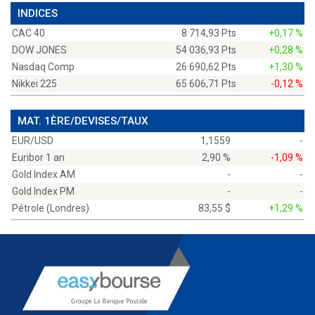
INDICES
CAC 40
8 714,93 Pts
+0,17 %
DOW JONES
54 036,93 Pts
+0,28 %
Nasdaq Comp
26 690,62 Pts
+1,30 %
Nikkei 225
65 606,71 Pts
-0,12 %
MAT. 1ÈRE/DEVISES/TAUX
EUR/USD
1,1559
-
Euribor 1 an
2,90 %
-1,09 %
Gold Index AM
-
-
Gold Index PM
-
-
Pétrole (Londres)
83,55 $
+1,29 %