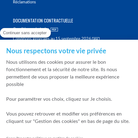
Réclamations
DOCUMENTATION CONTRACTUELLE
Conditions générales
Continuer sans accepter
Conditions générales au 15 septembre 2026
Brochure tarifaire
Nous respectons votre vie privée
Rapport sur la qualité d'exécution
Nous utilisons des cookies pour assurer le bon
Politique de meilleure sélection
fonctionnement et la sécurité de notre site. Ils nous
permettent de vous proposer la meilleure expérience
Politique de durabilité
possible
Fonds de garantie des dépôts et de résolution
Pour paramétrer vos choix, cliquez sur Je choisis.
SÉCURITÉ & DONNÉES PERSONNELLES
Vous pouvez retrouver et modifier vos préférences en
Mentions légales
cliquant sur "Gestion des cookies" en bas de page du site.
Prévention de la fraude
Gérer mes cookies