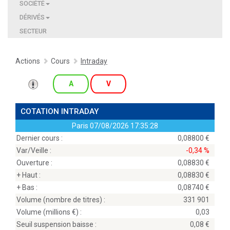
SOCIÉTÉ
DÉRIVÉS
SECTEUR
Actions
Cours
Intraday
A
V
COTATION INTRADAY
Paris
07/08/2026 17:35:28
Dernier cours :
0,08800
Var/Veille :
-0,34 %
Ouverture :
0,08830
+ Haut :
0,08830
+ Bas :
0,08740
Volume (nombre de titres) :
331 901
Volume (millions
) :
0,03
Seuil suspension baisse :
0,08