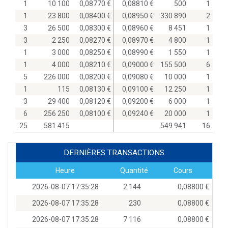
1
10 100
0,08770
0,08810
500
1
1
23 800
0,08400
0,08950
330 890
2
3
26 500
0,08300
0,08960
8 451
1
3
2 250
0,08270
0,08970
4 800
1
1
3 000
0,08250
0,08990
1 550
1
1
4 000
0,08210
0,09000
155 500
6
5
226 000
0,08200
0,09080
10 000
1
1
115
0,08130
0,09100
12 250
1
3
29 400
0,08120
0,09200
6 000
1
6
256 250
0,08100
0,09240
20 000
1
25
581 415
549 941
16
DERNIÈRES TRANSACTIONS
Heure
Quantité
Cours
2026-08-07 17:35:28
2 144
0,08800
2026-08-07 17:35:28
230
0,08800
2026-08-07 17:35:28
7 116
0,08800