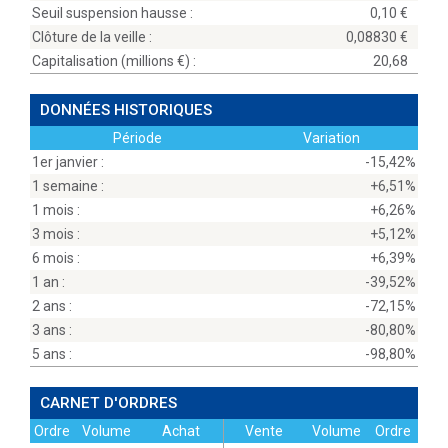
Seuil suspension hausse :
0,10
Clôture de la veille :
0,08830
Capitalisation (millions
) :
20,68
DONNÉES HISTORIQUES
Période
Variation
1er janvier :
-15,42%
1 semaine :
+6,51%
1 mois :
+6,26%
3 mois :
+5,12%
6 mois :
+6,39%
1 an :
-39,52%
2 ans :
-72,15%
3 ans :
-80,80%
5 ans :
-98,80%
CARNET D'ORDRES
Ordre
Volume
Achat
Vente
Volume
Ordre