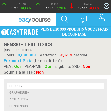
CAC40
DJ30
Nikkei
8 714
+0,17 %
54 037
+0,28 %
65 607
-0,12 %
PLUS DE 20 000 PRODUITS À 0€ DE FRAIS
DE COURTAGE
GENSIGHT BIOLOGICS
[ISIN FR0013183985]
Cours :
0,08800
| Variation :
-0,34 %
Marché :
Euronext Paris
(temps différé)
PEA :
Oui
PEA-PME :
Oui
Eligibilité SRD :
Non
Soumis à la TTF :
Non
COURS
GRAPHIQUE
ACTUALITÉ
CONSENSUS