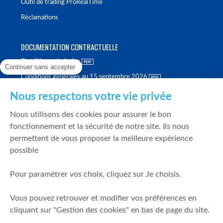
Outil de trading ProRealTime
Réclamations
DOCUMENTATION CONTRACTUELLE
Conditions générales
Continuer sans accepter
Conditions générales au 15 septembre 2026
Brochure tarifaire
Nous respectons votre vie privée
Rapport sur la qualité d'exécution
Nous utilisons des cookies pour assurer le bon
Politique de meilleure sélection
fonctionnement et la sécurité de notre site. Ils nous
permettent de vous proposer la meilleure expérience
Politique de durabilité
possible
Fonds de garantie des dépôts et de résolution
Pour paramétrer vos choix, cliquez sur Je choisis.
SÉCURITÉ & DONNÉES PERSONNELLES
Vous pouvez retrouver et modifier vos préférences en
Mentions légales
cliquant sur "Gestion des cookies" en bas de page du site.
Prévention de la fraude