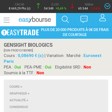
CAC40
DJ30
Nikkei
8 669,29 Pts (c)
54 349
+0,49 %
65 544
-1,14 %
PLUS DE 20 000 PRODUITS À 0€ DE FRAIS
DE COURTAGE
GENSIGHT BIOLOGICS
[ISIN FR0013183985]
Cours :
0,08690 € (c)
| Variation :
Marché :
Euronext
Paris
PEA :
Oui
PEA-PME :
Oui
Eligibilité SRD :
Non
Soumis à la TTF :
Non
COURS
GRAPHIQUE
ACTUALITÉ
CONSENSUS