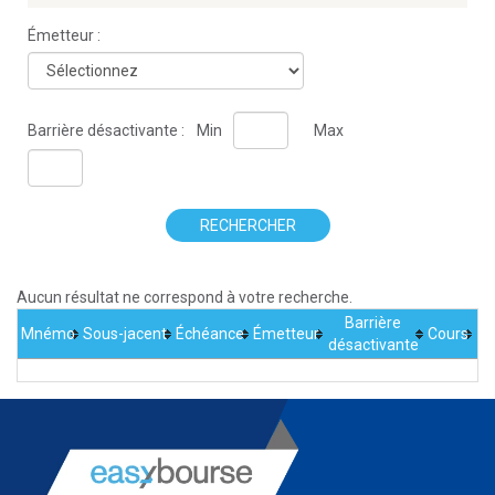
Émetteur :
Barrière désactivante :
Min
Max
RECHERCHER
Aucun résultat ne correspond à votre recherche.
Barrière
Mnémo
Sous-jacent
Échéance
Émetteur
Cours
désactivante