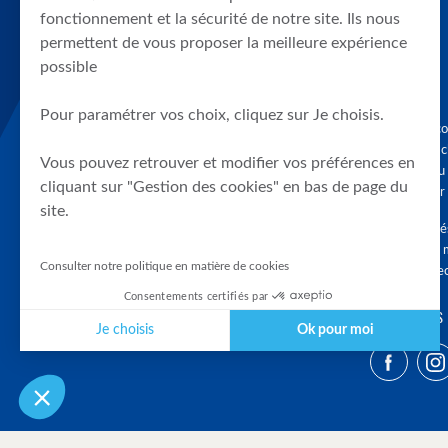
fonctionnement et la sécurité de notre site. Ils nous
permettent de vous proposer la meilleure expérience
possible
Pour paramétrer vos choix, cliquez sur Je choisis.
Graphique, co
en quelques cl
Vous pouvez retrouver et modifier vos préférences en
tendances du
cliquant sur "Gestion des cookies" en bas de page du
accompagner 
site.
Tous droits r
différés d'au 
Consulter notre politique en matière de cookies
clients connec
Consentements certifiés par
SUIVEZ-NOUS
Je choisis
Ok pour moi
Plateforme de Gestion du Consentement : Personnalisez vos Optio
Axeptio consent
Notre plateforme vous permet d'adapter et de gérer vos paramètres 