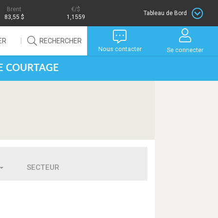
Brent
/$
Tableau de Bord
83,55 $
1,1559
ER
RECHERCHER
Nous contacter
Se connecter
DE COURTAGE
SECTEUR