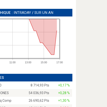
HIQUE :
INTRADAY
/
SUR UN AN
11:00
13:00
15:00
17:00
ES
0
8 714,93 Pts
+0,17 %
JONES
54 036,93 Pts
+0,28 %
q Comp
26 690,62 Pts
+1,30 %