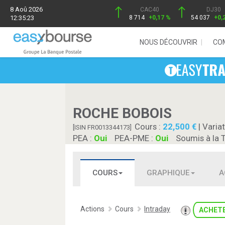
8 Aoû 2026
CAC40
DJ30
12:35:23
8 714
+0,17 %
54 037
+0,
NOUS DÉCOUVRIR
CO
ROCHE BOBOIS
Cours :
22,500
| Variat
[ISIN FR0013344173]
PEA :
Oui
PEA-PME :
Oui
Soumis à la 
COURS
GRAPHIQUE
A
Actions
Cours
Intraday
ACHET