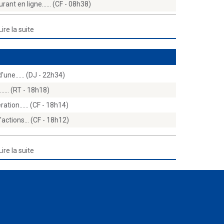
ant en ligne...… (CF - 08h38)
Lire la suite
d'une...… (DJ - 22h34)
e...… (RT - 18h18)
ération...… (CF - 18h14)
d'actions… (CF - 18h12)
Lire la suite