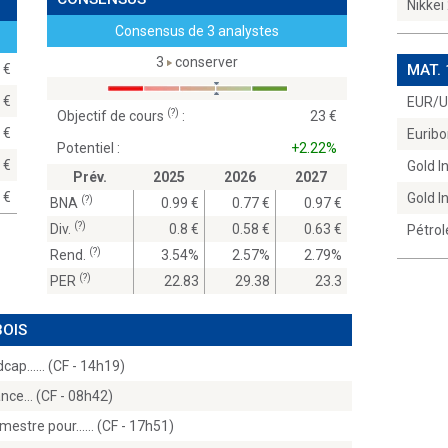
Nikkei
Consensus de 3 analystes
3
conserver
00
MAT.
00
EUR/
(?)
Objectif de cours
:
23
00
Euribo
Potentiel :
+2.22%
00
Gold 
Prév.
2025
2026
2027
00
Gold 
(?)
BNA
0.99
0.77
0.97
(?)
Div.
0.8
0.58
0.63
Pétrol
(?)
Rend.
3.54%
2.57%
2.79%
(?)
PER
22.83
29.38
23.3
BOIS
dcap...… (CF - 14h19)
nce… (CF - 08h42)
mestre pour...… (CF - 17h51)