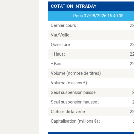
COTATION INTRADAY
Paris
07/08/2026 16:40:08
Dernier cours :
2
Var/Veille :
Ouverture :
2
+ Haut :
2
+ Bas :
2
Volume (nombre de titres) :
Volume (millions
) :
Seuil suspension baisse :
Seuil suspension hausse :
Clôture de la veille :
2
Capitalisation (millions
) :