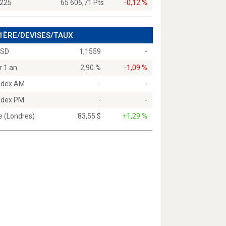
 225
65 606,71 Pts
-0,12 %
 1ÈRE/DEVISES/TAUX
USD
1,1559
-
r 1 an
2,90 %
-1,09 %
Index AM
-
-
Index PM
-
-
e (Londres)
83,55 $
+1,29 %