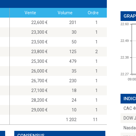
Vente
Volume
Ordre
GRAP
0
22,600
201
1
22.60
0
23,300
30
1
22.49
0
23,500
50
1
0
23,800
125
2
22.38
0
25,300
479
1
0
26,000
35
1
22.27
09:00
0
26,700
230
1
0
27,100
18
1
INDIC
0
28,200
24
1
CAC 4
29,000
10
1
DOW 
1 202
11
Nasda
CONSENSUS