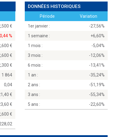
DONNÉES HISTORIQUES
Période
Variation
2,500
1er janvier :
-27,56%
-0,44 %
1 semaine :
+6,60%
2,600
1 mois :
-5,04%
2,600
3 mois :
-12,06%
2,300
6 mois :
-13,41%
1 864
1 an :
-35,24%
0,04
2 ans :
-51,19%
21,40
3 ans :
-55,34%
23,60
5 ans :
-22,60%
2,600
228,02