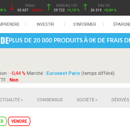
Nikkei
NASDAQ 100
DAX 30
28 %
65 607
-0,12 %
29 722
+1,19 %
26 319
+0,69 %
MPRENDRE
INVESTIR
S'INFORMER
ÉPARGN
PLUS DE 20 000 PRODUITS À 0€ DE FRAIS 
ion :
-0,44 %
Marché :
Euronext Paris
(temps différé)
TTF :
Non
CTUALITÉ
CONSENSUS
SOCIÉTÉ
DÉRIVÉS
ER
VENDRE