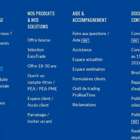
NOS PRODUITS
AIDE &
DOC
SE
& NOS
ACCOMPAGNEMENT
CON
SOLUTIONS
nous ?
Foire aux questions /
Cond
Offre bourse
Aide
ments
Sélection
Assistance
Cond
EasyTrade
au 1
Espace actualités
202
Offre 18-30 ans
Espace webinaires
Broc
Ouvrir un
Formulaires clients
duite
compte-titres /
Rappo
stale
Outil de trading
PEA / PEA-PME
d'ex
ProRealTime
Espace client /
Polit
ous
Réclamations
Accès client
séle
Parrainage /
Polit
Inviter un ami
Fond
dépô