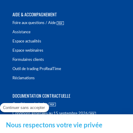
AIDE & ACCOMPAGNEMENT
Foire aux questions / Aide
Assistance
Espace actualités
Espace webinaires
Formulaires clients
Outil de trading ProRealTime
Réclamations
DOCUMENTATION CONTRACTUELLE
Conditions générales
Continuer sans accepter
Conditions générales au 15 septembre 2026
Brochure tarifaire
Nous respectons votre vie privée
Rapport sur la qualité d'exécution