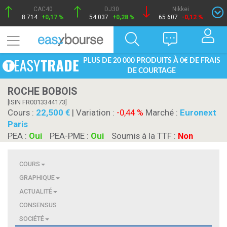
CAC40
DJ30
Nikkei
8 714
+0,17 %
54 037
+0,28 %
65 607
-0,12 %
PLUS DE 20 000 PRODUITS À 0€ DE FRAIS
DE COURTAGE
ROCHE BOBOIS
[ISIN FR0013344173]
Cours :
22,500
| Variation :
-0,44 %
Marché :
Euronext
Paris
PEA :
Oui
PEA-PME :
Oui
Soumis à la TTF :
Non
COURS
GRAPHIQUE
ACTUALITÉ
CONSENSUS
SOCIÉTÉ