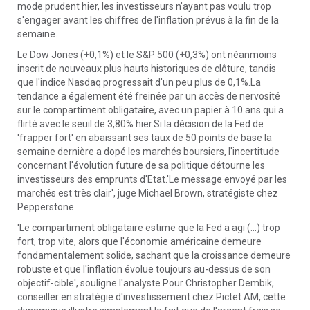
mode prudent hier, les investisseurs n'ayant pas voulu trop
s'engager avant les chiffres de l'inflation prévus à la fin de la
semaine.
Le Dow Jones (+0,1%) et le S&P 500 (+0,3%) ont néanmoins
inscrit de nouveaux plus hauts historiques de clôture, tandis
que l'indice Nasdaq progressait d'un peu plus de 0,1%.La
tendance a également été freinée par un accès de nervosité
sur le compartiment obligataire, avec un papier à 10 ans qui a
flirté avec le seuil de 3,80% hier.Si la décision de la Fed de
'frapper fort' en abaissant ses taux de 50 points de base la
semaine dernière a dopé les marchés boursiers, l'incertitude
concernant l'évolution future de sa politique détourne les
investisseurs des emprunts d'Etat.'Le message envoyé par les
marchés est très clair', juge Michael Brown, stratégiste chez
Pepperstone.
'Le compartiment obligataire estime que la Fed a agi (...) trop
fort, trop vite, alors que l'économie américaine demeure
fondamentalement solide, sachant que la croissance demeure
robuste et que l'inflation évolue toujours au-dessus de son
objectif-cible', souligne l'analyste.Pour Christopher Dembik,
conseiller en stratégie d'investissement chez Pictet AM, cette