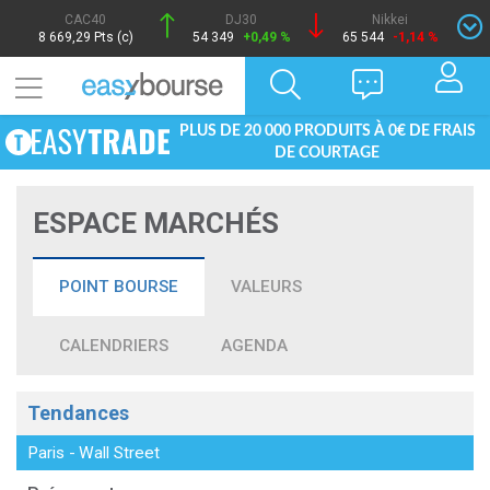
CAC40
DJ30
Nikkei
8 669,29 Pts (c)
54 349
+0,49 %
65 544
-1,14 %
PLUS DE 20 000 PRODUITS À 0€ DE FRAIS
DE COURTAGE
ESPACE MARCHÉS
POINT BOURSE
VALEURS
CALENDRIERS
AGENDA
Tendances
Paris
-
Wall Street