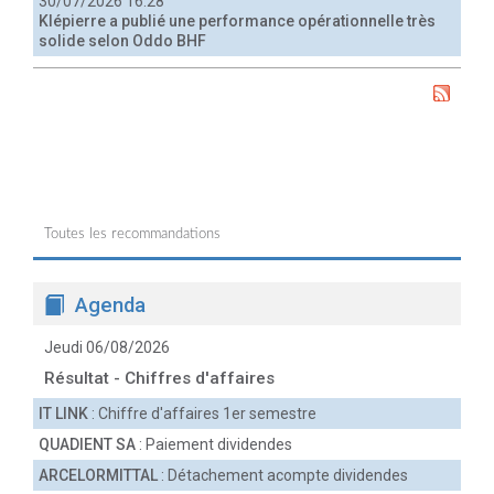
30/07/2026 16:28
Klépierre a publié une performance opérationnelle très
solide selon Oddo BHF
Toutes les recommandations
Agenda
Jeudi 06/08/2026
Résultat - Chiffres d'affaires
IT LINK
: Chiffre d'affaires 1er semestre
QUADIENT SA
: Paiement dividendes
ARCELORMITTAL
: Détachement acompte dividendes