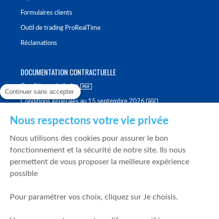
Formulaires clients
Outil de trading ProRealTime
Réclamations
DOCUMENTATION CONTRACTUELLE
Conditions générales
Continuer sans accepter
Conditions générales au 15 septembre 2026
Brochure tarifaire
Nous respectons votre vie privée
Rapport sur la qualité d'exécution
Nous utilisons des cookies pour assurer le bon
Politique de meilleure sélection
fonctionnement et la sécurité de notre site. Ils nous
permettent de vous proposer la meilleure expérience
Politique de durabilité
possible
Fonds de garantie des dépôts et de résolution
Pour paramétrer vos choix, cliquez sur Je choisis.
SÉCURITÉ & DONNÉES PERSONNELLES