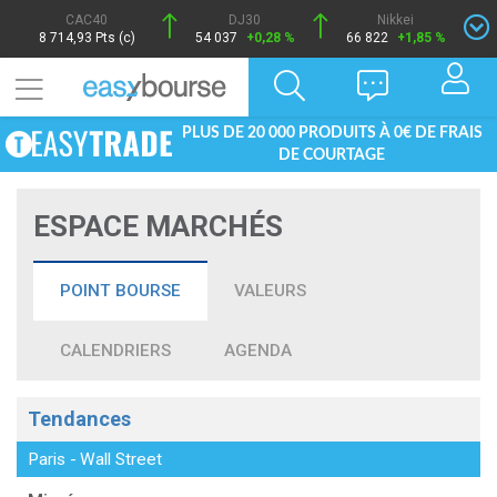
CAC40
DJ30
Nikkei
8 714,93 Pts (c)
54 037
+0,28 %
66 822
+1,85 %
PLUS DE 20 000 PRODUITS À 0€ DE FRAIS
DE COURTAGE
ESPACE MARCHÉS
POINT BOURSE
VALEURS
CALENDRIERS
AGENDA
Tendances
Paris
-
Wall Street