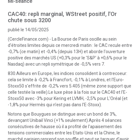
Mi-séance
CAC40: repli marginal, WStreet positif, l'Or
chute sous 3200
publié le 14/05/2025
(CercleFinance.com) - La Bourse de Paris oscille au sein
d'étroites limites depuis ce mercredi matin : le CAC recule entre
-0,7% (ce matin) et -0,4% (depuis 13H) et aborde l'ouverture
positive des marchés US (+0,3% pour le 'S&P' à +0,6% pour le
Nasdaq) avec un repli symétrique de -0,5% vers 7.
830.Ailleurs en Europe, les indices consolident à contrecoeur:
cela se limite à -0,2% à Francfort, -0,1% à Londres, et l'Euro-
Stoxx50 s'effrite de -0,2% vers 5.405 (même zone support que
celle testée la veille).Le luxe pèse à la fois sur le CAC40 et l'E-
Stoxx50 avec -3% pour Kering et LVMH, -2,5% pour L'Oréal (et
-1,8% pour Hermès qui n'est pas dans l'E-Stoxx).
Notons que Bouygues se distingue avec un bond de 3%,
devançant Unibail Vinci (+1% seulement).Après 4 séances
consécutives de hausse où il a profité de l'apaisement des
tensions commerciales entre les Etats-Unis et la Chine, le
marché parisien reprend son souffle et peut se targuer d'avoir