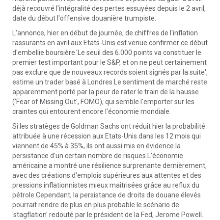
déjà recouvré l'intégralité des pertes essuyées depuis le 2 avril,
date du début l'offensive douanière trumpiste.
L'annonce, hier en début de journée, de chiffres de l'inflation
rassurants en avril aux Etats-Unis est venue confirmer ce début
d'embellie boursière.'Le seuil des 6.000 points va constituer le
premier test important pour le S&P, et on ne peut certainement
pas exclure que de nouveaux records soient signés par la suite',
estime un trader basé à Londres.Le sentiment de marché reste
apparemment porté par la peur de rater le train de la hausse
('Fear of Missing Out', FOMO), qui semble l'emporter sur les
craintes qui entourent encore l'économie mondiale.
Si les stratèges de Goldman Sachs ont réduit hier la probabilité
attribuée à une récession aux Etats-Unis dans les 12 mois qui
viennent de 45% à 35%, ils ont aussi mis en évidence la
persistance d'un certain nombre de risques.L'économie
américaine a montré une résilience surprenante dernièrement,
avec des créations d'emplois supérieures aux attentes et des
pressions inflationnistes mieux maîtrisées grâce au reflux du
pétrole.Cependant, la persistance de droits de douane élevés
pourrait rendre de plus en plus probable le scénario de
'stagflation' redouté par le président de la Fed, Jerome Powell.