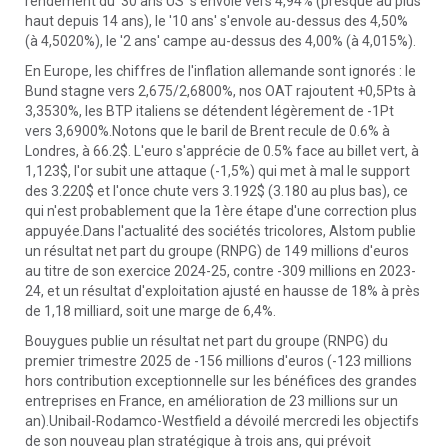
rendement du '30 ans US' s'envole vers 4,94% (presque au plus
haut depuis 14 ans), le '10 ans' s'envole au-dessus des 4,50%
(à 4,5020%), le '2 ans' campe au-dessus des 4,00% (à 4,015%).
En Europe, les chiffres de l'inflation allemande sont ignorés : le
Bund stagne vers 2,675/2,6800%, nos OAT rajoutent +0,5Pts à
3,3530%, les BTP italiens se détendent légèrement de -1Pt
vers 3,6900%.Notons que le baril de Brent recule de 0.6% à
Londres, à 66.2$. L'euro s'apprécie de 0.5% face au billet vert, à
1,123$, l'or subit une attaque (-1,5%) qui met à mal le support
des 3.220$ et l'once chute vers 3.192$ (3.180 au plus bas), ce
qui n'est probablement que la 1ère étape d'une correction plus
appuyée.Dans l'actualité des sociétés tricolores, Alstom publie
un résultat net part du groupe (RNPG) de 149 millions d'euros
au titre de son exercice 2024-25, contre -309 millions en 2023-
24, et un résultat d'exploitation ajusté en hausse de 18% à près
de 1,18 milliard, soit une marge de 6,4%.
Bouygues publie un résultat net part du groupe (RNPG) du
premier trimestre 2025 de -156 millions d'euros (-123 millions
hors contribution exceptionnelle sur les bénéfices des grandes
entreprises en France, en amélioration de 23 millions sur un
an).Unibail-Rodamco-Westfield a dévoilé mercredi les objectifs
de son nouveau plan stratégique à trois ans, qui prévoit