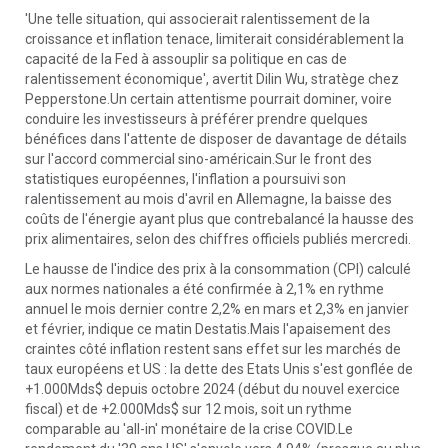
'Une telle situation, qui associerait ralentissement de la
croissance et inflation tenace, limiterait considérablement la
capacité de la Fed à assouplir sa politique en cas de
ralentissement économique', avertit Dilin Wu, stratège chez
Pepperstone.Un certain attentisme pourrait dominer, voire
conduire les investisseurs à préférer prendre quelques
bénéfices dans l'attente de disposer de davantage de détails
sur l'accord commercial sino-américain.Sur le front des
statistiques européennes, l'inflation a poursuivi son
ralentissement au mois d'avril en Allemagne, la baisse des
coûts de l'énergie ayant plus que contrebalancé la hausse des
prix alimentaires, selon des chiffres officiels publiés mercredi.
Le hausse de l'indice des prix à la consommation (CPI) calculé
aux normes nationales a été confirmée à 2,1% en rythme
annuel le mois dernier contre 2,2% en mars et 2,3% en janvier
et février, indique ce matin Destatis.Mais l'apaisement des
craintes côté inflation restent sans effet sur les marchés de
taux européens et US : la dette des Etats Unis s'est gonflée de
+1.000Mds$ depuis octobre 2024 (début du nouvel exercice
fiscal) et de +2.000Mds$ sur 12 mois, soit un rythme
comparable au 'all-in' monétaire de la crise COVID.Le