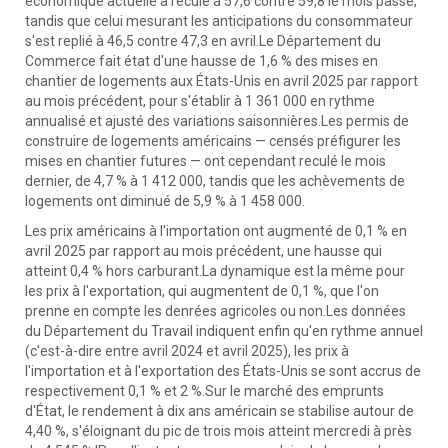
économique actuelle a reculé à 57,6 contre 59,8 le mois passé,
tandis que celui mesurant les anticipations du consommateur
s'est replié à 46,5 contre 47,3 en avril.Le Département du
Commerce fait état d'une hausse de 1,6 % des mises en
chantier de logements aux États-Unis en avril 2025 par rapport
au mois précédent, pour s'établir à 1 361 000 en rythme
annualisé et ajusté des variations saisonnières.Les permis de
construire de logements américains — censés préfigurer les
mises en chantier futures — ont cependant reculé le mois
dernier, de 4,7 % à 1 412 000, tandis que les achèvements de
logements ont diminué de 5,9 % à 1 458 000.
Les prix américains à l'importation ont augmenté de 0,1 % en
avril 2025 par rapport au mois précédent, une hausse qui
atteint 0,4 % hors carburant.La dynamique est la même pour
les prix à l'exportation, qui augmentent de 0,1 %, que l'on
prenne en compte les denrées agricoles ou non.Les données
du Département du Travail indiquent enfin qu'en rythme annuel
(c'est-à-dire entre avril 2024 et avril 2025), les prix à
l'importation et à l'exportation des États-Unis se sont accrus de
respectivement 0,1 % et 2 %.Sur le marché des emprunts
d'État, le rendement à dix ans américain se stabilise autour de
4,40 %, s'éloignant du pic de trois mois atteint mercredi à près