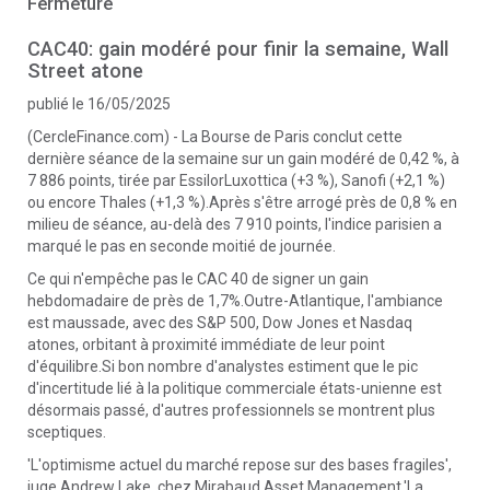
Fermeture
CAC40: gain modéré pour finir la semaine, Wall
Street atone
publié le 16/05/2025
(CercleFinance.com) - La Bourse de Paris conclut cette
dernière séance de la semaine sur un gain modéré de 0,42 %, à
7 886 points, tirée par EssilorLuxottica (+3 %), Sanofi (+2,1 %)
ou encore Thales (+1,3 %).Après s'être arrogé près de 0,8 % en
milieu de séance, au-delà des 7 910 points, l'indice parisien a
marqué le pas en seconde moitié de journée.
Ce qui n'empêche pas le CAC 40 de signer un gain
hebdomadaire de près de 1,7%.Outre-Atlantique, l'ambiance
est maussade, avec des S&P 500, Dow Jones et Nasdaq
atones, orbitant à proximité immédiate de leur point
d'équilibre.Si bon nombre d'analystes estiment que le pic
d'incertitude lié à la politique commerciale états-unienne est
désormais passé, d'autres professionnels se montrent plus
sceptiques.
'L'optimisme actuel du marché repose sur des bases fragiles',
juge Andrew Lake, chez Mirabaud Asset Management.'La