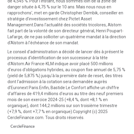
de 4,545 %.'Pour l'instant, nous sommes loin de la zone de
danger située à 4,75 % sur le 10 ans. Mais nous nous en
rapprochons', met en garde Christopher Dembik, conseiller en
stratégie d'investissement chez Pictet Asset
Management.Dans l'actualité des sociétés tricolores, Alstom
fait part de la volonté de son directeur général, Henri Poupart-
Lafarge, de ne pas solliciter un quatrième mandat à la direction
d'Alstom à l'échéance de son mandat.
Le conseil d'administration a décidé de lancer dès à présent le
processus d'identification de son successeur à la tête
d'Alstom.Air France-KLM indique avoir placé 500 millions
d'euros d'obligations hybrides, au coupon fixe annuel de 5,75 %
(yield de 5,875 %) jusqu'à la première date de reset, des titres
dont l'admission à la cotation sera demandée auprès
d'Euronext Paris.Enfin, Bastide Le Confort affiche un chiffre
d'affaires de 419,4 millions d'euros au titre des neuf premiers
mois de son exercice 2024-25 (+8,4 %, dont +8,1 % en
organique), dont 144,2 millions sur son troisième trimestre
(+7,9 %, dont +7,7 % en organique).Copyright (c) 2025
CercleFinance.com. Tous droits réservés.
CercleFinance