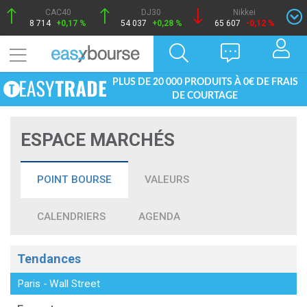
CAC40
DJ30
Nikkei
8 714
+0,17 %
54 037
+0,28 %
65 607
-0,12 %
PLUS DE 20 000 PRODUITS À 0€ DE FRAIS
DE COURTAGE
ESPACE MARCHÉS
POINT BOURSE
VALEURS
CALENDRIERS
AGENDA
Tendances
Paris
-
Wall Street