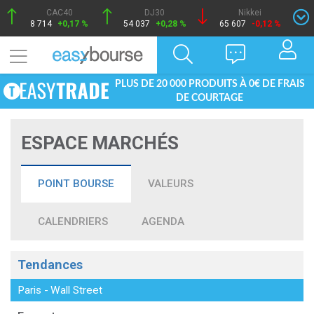
CAC40
DJ30
Nikkei
8 714
+0,17 %
54 037
+0,28 %
65 607
-0,12 %
PLUS DE 20 000 PRODUITS À 0€ DE FRAIS
DE COURTAGE
ESPACE MARCHÉS
POINT BOURSE
VALEURS
CALENDRIERS
AGENDA
Tendances
Paris
-
Wall Street