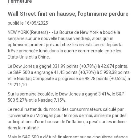
Fermeture
Wall Street finit en hausse, l'optimisme perdure
publié le 16/05/2025
NEW YORK (Reuters) - - La Bourse de New York a bouclé la
semaine sur une nouvelle hausse vendredi, alors qu'un
optimisme prudent prévaut chez les investisseurs depuis la
trêve annoncée lundi dans la guerre commerciale entre les
Etats-Unis et la Chine.
Le Dow Jones a gagné 331,99 points (+0,78%) à 42.674 points.
Le S&P 500 a engrangé 41,45 points (+0,70%) à 5.958,38 points
et le Nasdaq Composite a progressé de 98,78 points (+0,52%) à
19.211,10.
Sur la semaine écoulée, le Dow Jones a gagné 3,41%, le S&P
500 5,27% et le Nasdaq 7,15%.
Le recul inattendu du moral des consommateurs calculé par
l'Université du Michigan pour le mois de mai, alimenté par des
anticipations d'une hausse de l'inflation, a pesé sur les indices
dans la matinée.
Mais le S&P 500 a clôturé finalement sur sa cinquième séance