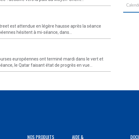
Calendr
Street est attendue en légère hausse après la séance
opéennes hésitent à mi-séance, dans...
ourses européennes ont terminé mardi dans le vert et
éance, le Qatar faisant état de progrès en vue...
NOS PRODUITS
AIDE &
DOC