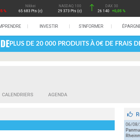
Nikkei
NASDAQ 100
DAX 30
85 %
65 683 Pts (c)
29 373 Pts (c)
26 140
+0,05 %
MPRENDRE
INVESTIR
S'INFORMER
ÉPARGN
PLUS DE 20 000 PRODUITS À 0€ DE FRAIS 
CALENDRIERS
AGENDA
R
06/08/
Panmur
Rheinm