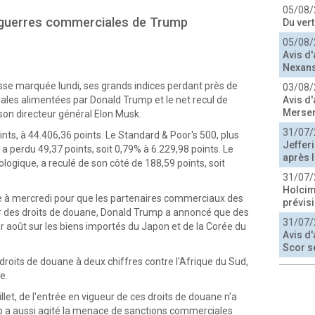
05/08/
s guerres commerciales de Trump
Du ver
05/08/
Avis d'
Nexans
isse marquée lundi, ses grands indices perdant près de
03/08/
les alimentées par Donald Trump et le net recul de
Avis d'
Merse
 son directeur général Elon Musk.
31/07/
nts, à 44.406,36 points. Le Standard & Poor's 500, plus
Jeffer
 a perdu 49,37 points, soit 0,79% à 6.229,98 points. Le
après l
gique, a reculé de son côté de 188,59 points, soit
31/07/
Holcim
xée à mercredi pour que les partenaires commerciaux des
prévis
er des droits de douane, Donald Trump a annoncé que des
31/07/
er août sur les biens importés du Japon et de la Corée du
Avis d'
Scor s
roits de douane à deux chiffres contre l'Afrique du Sud,
e.
illet, de l'entrée en vigueur de ces droits de douane n'a
mp a aussi agité la menace de sanctions commerciales